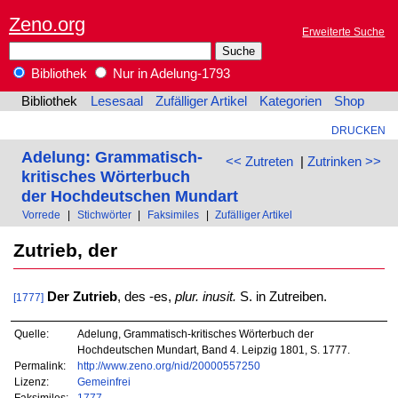
Zeno.org
Erweiterte Suche
Bibliothek
Nur in Adelung-1793
Bibliothek
Lesesaal
Zufälliger Artikel
Kategorien
Shop
DRUCKEN
Adelung: Grammatisch-
<< Zutreten
|
Zutrinken >>
kritisches Wörterbuch
der Hochdeutschen Mundart
Vorrede
|
Stichwörter
|
Faksimiles
|
Zufälliger Artikel
Zutrieb, der
Der Zutrieb
, des -es,
plur. inusit.
S. in Zutreiben.
[1777]
Quelle:
Adelung, Grammatisch-kritisches Wörterbuch der
Hochdeutschen Mundart, Band 4. Leipzig 1801, S. 1777.
Permalink:
http://www.zeno.org/nid/20000557250
Lizenz:
Gemeinfrei
Faksimiles:
1777