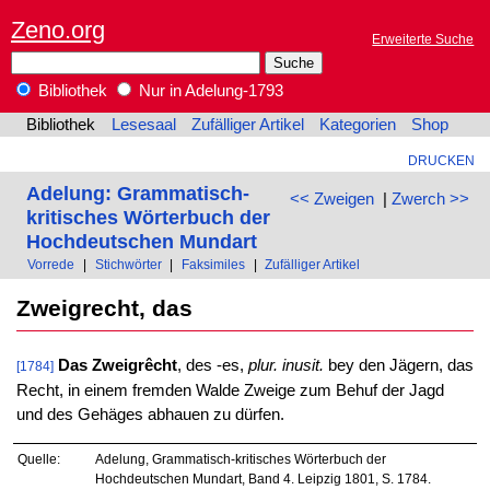
Zeno.org
Erweiterte Suche
Bibliothek
Nur in Adelung-1793
Bibliothek
Lesesaal
Zufälliger Artikel
Kategorien
Shop
DRUCKEN
Adelung: Grammatisch-
<< Zweigen
|
Zwerch >>
kritisches Wörterbuch der
Hochdeutschen Mundart
Vorrede
|
Stichwörter
|
Faksimiles
|
Zufälliger Artikel
Zweigrecht, das
Das Zweigrêcht
, des -es,
plur. inusit.
bey den Jägern, das
[1784]
Recht, in einem fremden Walde Zweige zum Behuf der Jagd
und des Gehäges abhauen zu dürfen.
Quelle:
Adelung, Grammatisch-kritisches Wörterbuch der
Hochdeutschen Mundart, Band 4. Leipzig 1801, S. 1784.