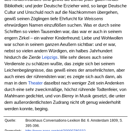
Bibliothek; und jeder Deutsche Erzieher wird, so lange Deutsche
Cultur und Unschuld noch auf die Nachkommen übergehen,
gewiß seinen Zöglingen tiefe Ehrfurcht für
Weissens
ehrwürdigen Namen einzuflößen suchen. Was er durch seine
Schriften so vielen Tausenden war, das war er auch in seinem
engern Zirkel – ein wahrer Kinderfreund; Liebe und Wohlwollen
war schon in seinem ganzen Aeußern sichtbar: und er war,
nebst so vielen andern Würdigen, ein halbes Jahrhundert
hindurch die Zierde
Leipzigs
. Wie sehr dieses auch seine
Verdienste zu schätzen wußte, das zeigte sich bei seinem
Leichenbegängnisse, das gewiß eines der ansehnlichsten, aber
auch eines der rührendsten war; es zeigte sich auch dann, als
man in dem
Theater
daselbst nach weniger Zeit sein Andenken
durch eine sehr zweckmäßige, höchst rührende Todtenfeier, von
Mahlmann
gedichtet, und von
Bierey
in Musik gesetzt, die unter
dem außerordentlichsten Zudrang nicht oft genug wiederhohlt
werden konnte, beging.
Quelle:
Brockhaus Conversations-Lexikon Bd. 6. Amsterdam 1809, S.
395-396.
Permalink:
http://www.zeno.org/nid/20000780332