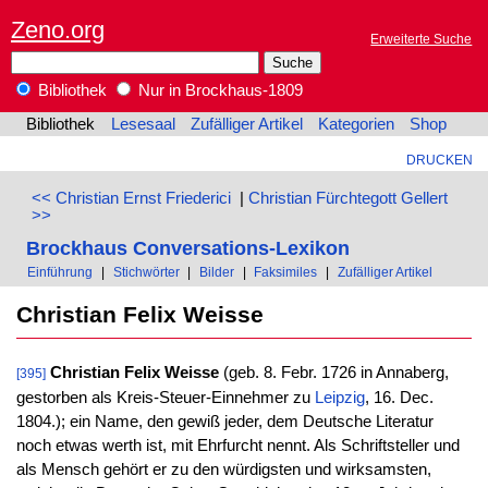
Zeno.org
Erweiterte Suche
Bibliothek
Nur in Brockhaus-1809
Bibliothek
Lesesaal
Zufälliger Artikel
Kategorien
Shop
DRUCKEN
<< Christian Ernst Friederici
|
Christian Fürchtegott Gellert
>>
Brockhaus Conversations-Lexikon
Einführung
|
Stichwörter
|
Bilder
|
Faksimiles
|
Zufälliger Artikel
Christian Felix Weisse
Christian Felix Weisse
(geb. 8. Febr. 1726 in Annaberg,
[395]
gestorben als Kreis-Steuer-Einnehmer zu
Leipzig
, 16. Dec.
1804.); ein Name, den gewiß jeder, dem Deutsche Literatur
noch etwas werth ist, mit Ehrfurcht nennt. Als Schriftsteller und
als Mensch gehört er zu den würdigsten und wirksamsten,