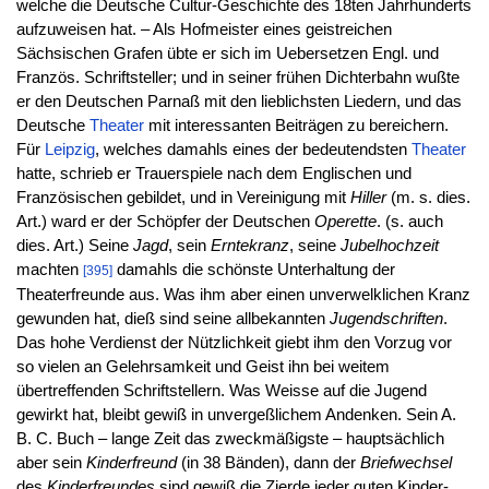
welche die Deutsche Cultur-Geschichte des 18ten Jahrhunderts
aufzuweisen hat. – Als Hofmeister eines geistreichen
Sächsischen Grafen übte er sich im Uebersetzen Engl. und
Französ. Schriftsteller; und in seiner frühen Dichterbahn wußte
er den Deutschen Parnaß mit den lieblichsten Liedern, und das
Deutsche
Theater
mit interessanten Beiträgen zu bereichern.
Für
Leipzig
, welches damahls eines der bedeutendsten
Theater
hatte, schrieb er Trauerspiele nach dem Englischen und
Französischen gebildet, und in Vereinigung mit
Hiller
(m. s. dies.
Art.) ward er der Schöpfer der Deutschen
Operette
. (s. auch
dies. Art.) Seine
Jagd
, sein
Erntekranz
, seine
Jubelhochzeit
machten
damahls die schönste Unterhaltung der
[395]
Theaterfreunde aus. Was ihm aber einen unverwelklichen Kranz
gewunden hat, dieß sind seine allbekannten
Jugendschriften
.
Das hohe Verdienst der Nützlichkeit giebt ihm den Vorzug vor
so vielen an Gelehrsamkeit und Geist ihn bei weitem
übertreffenden Schriftstellern. Was Weisse auf die Jugend
gewirkt hat, bleibt gewiß in unvergeßlichem Andenken. Sein A.
B. C. Buch – lange Zeit das zweckmäßigste – hauptsächlich
aber sein
Kinderfreund
(in 38 Bänden), dann der
Briefwechsel
des
Kinderfreundes
sind gewiß die Zierde jeder guten Kinder-