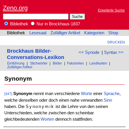
Zeno.org
Erweiterte Suche
Bibliothek
Nur in Brockhaus-1837
Bibliothek
Lesesaal
Zufälliger Artikel
Kategorien
Shop
DRUCKEN
Brockhaus Bilder-
<< Synode
|
Syntax >>
Conversations-Lexikon
Einführung
|
Stichwörter
|
Bilder
|
Faksimiles
|
Landkarten
|
Zufälliger Artikel
Synonym
Synonym
nennt man verschiedene
Worte
einer
Sprache
,
[347]
welche denselben oder doch einen nahe verwandten
Sinn
haben. Die
Synonymik
ist die Lehre von den seinen
Unterschieden, welche zwischen den scheinbar
gleichbedeutenden
Worten
dennoch stattfinden.