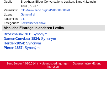
Quelle:
Brockhaus Bilder-Conversations-Lexikon, Band 4. Leipzig
1841., S. 347.
Permalink:
http://www.zeno.org/nid/20000868078
Lizenz:
Gemeinfrei
Faksimiles:
347
Kategorien:
Lexikalischer Artikel
Ähnliche Einträge in anderen Lexika
Brockhaus-1911
:
Synonym
DamenConvLex-1834
:
Synonym
Herder-1854
:
Synonym
Pierer-1857
:
Synonȳm
ZenoServer 4.030.014
Nutzungsbedingungen
Datenschutzerklärung
Impressum