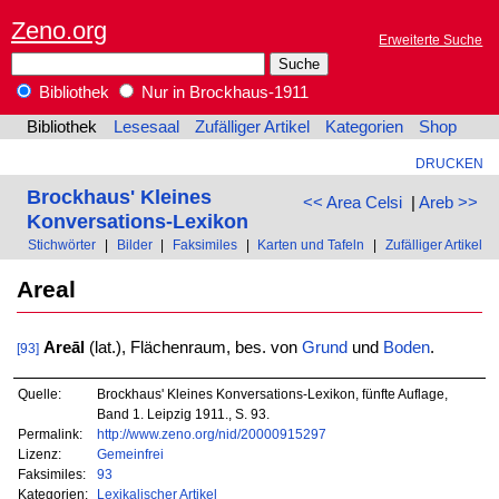
Zeno.org
Erweiterte Suche
Bibliothek
Nur in Brockhaus-1911
Bibliothek
Lesesaal
Zufälliger Artikel
Kategorien
Shop
DRUCKEN
Brockhaus' Kleines
<< Area Celsi
|
Areb >>
Konversations-Lexikon
Stichwörter
|
Bilder
|
Faksimiles
|
Karten und Tafeln
|
Zufälliger Artikel
Areal
Areāl
(lat.), Flächenraum, bes. von
Grund
und
Boden
.
[93]
Quelle:
Brockhaus' Kleines Konversations-Lexikon, fünfte Auflage,
Band 1. Leipzig 1911., S. 93.
Permalink:
http://www.zeno.org/nid/20000915297
Lizenz:
Gemeinfrei
Faksimiles:
93
Kategorien:
Lexikalischer Artikel