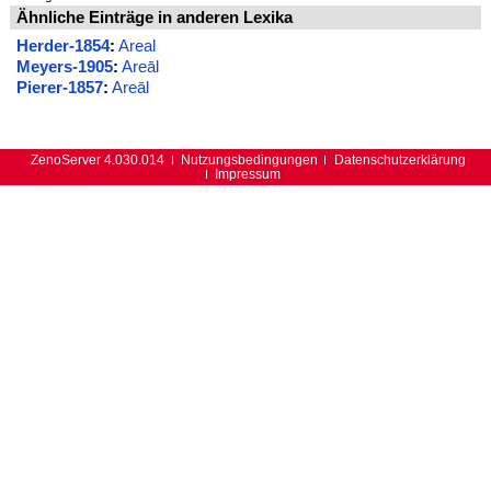
Ähnliche Einträge in anderen Lexika
Herder-1854
:
Areal
Meyers-1905
:
Areāl
Pierer-1857
:
Areāl
ZenoServer 4.030.014
Nutzungsbedingungen
Datenschutzerklärung
Impressum