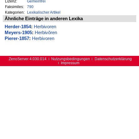
Lizenz:
Gemeinfrei
Faksimiles:
790
Kategorien:
Lexikalischer Artikel
Ähnliche Einträge in anderen Lexika
Herder-1854
:
Herbivoren
Meyers-1905
:
Herbivŏren
Pierer-1857
:
Herbivoren
ZenoServer 4.030.014
Nutzungsbedingungen
Datenschutzerklärung
Impressum