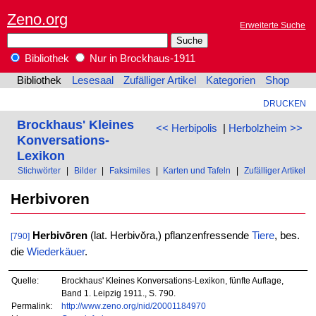
Zeno.org
Erweiterte Suche
Bibliothek
Nur in Brockhaus-1911
Bibliothek
Lesesaal
Zufälliger Artikel
Kategorien
Shop
DRUCKEN
Brockhaus' Kleines
<< Herbipolis
|
Herbolzheim >>
Konversations-
Lexikon
Stichwörter
|
Bilder
|
Faksimiles
|
Karten und Tafeln
|
Zufälliger Artikel
Herbivoren
Herbivōren
(lat. Herbivŏra,) pflanzenfressende
Tiere
, bes.
[790]
die
Wiederkäuer
.
Quelle:
Brockhaus' Kleines Konversations-Lexikon, fünfte Auflage,
Band 1. Leipzig 1911., S. 790.
Permalink:
http://www.zeno.org/nid/20001184970