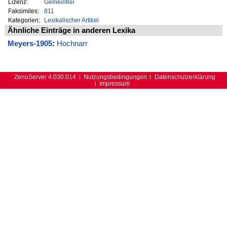
Lizenz:
Gemeinfrei
Faksimiles:
811
Kategorien:
Lexikalischer Artikel
Ähnliche Einträge in anderen Lexika
Meyers-1905
:
Hochnarr
ZenoServer 4.030.014
Nutzungsbedingungen
Datenschutzerklärung
Impressum