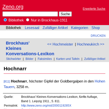
Zeno.org
Erweiterte Suche
Bibliothek
Nur in Brockhaus-1911
Bibliothek
Lesesaal
Zufälliger Artikel
Kategorien
Shop
DRUCKEN
Brockhaus'
<< Hochmeister
|
Hochneukirch >>
Kleines
Konversations-Lexikon
Stichwörter
|
Bilder
|
Faksimiles
|
Karten und Tafeln
|
Zufälliger Artikel
Hochnarr
Hochnarr
, höchster Gipfel der Goldbergalpen in den
Hohen
[811]
Tauern
, 3258 m.
Quelle:
Brockhaus' Kleines Konversations-Lexikon, fünfte Auflage,
Band 1. Leipzig 1911., S. 811.
Permalink:
http://www.zeno.org/nid/2000119285X