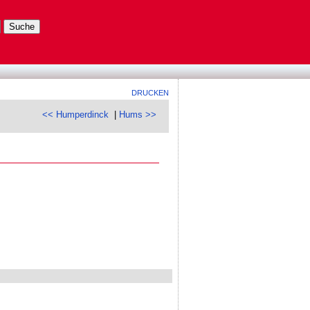
DRUCKEN
<< Humperdinck
|
Hums >>