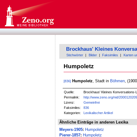
Brockhaus' Kleines Konversa
Stichwörter
|
Bilder
|
Faksimiles
|
Karten u
Humpoletz
Humpoletz
, Stadt in
Böhmen
, (190
[836]
Quelle:
Brockhaus' Kleines Konversations-Le
Permalink:
http://www.zeno.org/nid/200012020
Lizenz:
Gemeinfrei
Faksimiles:
836
Kategorien:
Lexikalischer Artikel
Ähnliche Einträge in anderen Lexika
Meyers-1905
:
Humpoletz
Pierer-1857
:
Humpoletz