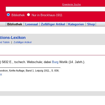
Erweiterte Suche
Bibliothek
Nur in Brockhaus-1911
Bibliothek
Lesesaal
Zufälliger Artikel
Kategorien
Shop
tions-Lexikon
nd Tafeln
|
Zufälliger Artikel
0) 5832 E., tschech. Webschule; dabei
Burg
Worlik (14. Jahrh.).
xikon, fünfte Auflage, Band 1. Leipzig 1911., S. 836.
9X