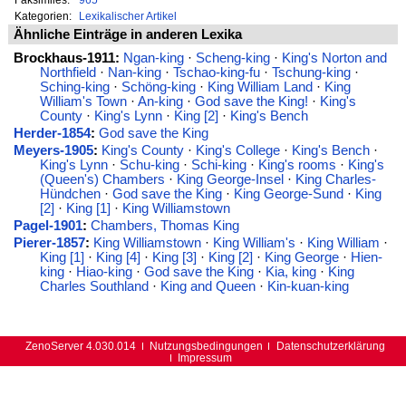
Kategorien:
Lexikalischer Artikel
Ähnliche Einträge in anderen Lexika
Brockhaus-1911:
Ngan-king
·
Scheng-king
·
King's Norton and
Northfield
·
Nan-king
·
Tschao-king-fu
·
Tschung-king
·
Sching-king
·
Schöng-king
·
King William Land
·
King
William's Town
·
An-king
·
God save the King!
·
King's
County
·
King's Lynn
·
King [2]
·
King's Bench
Herder-1854
:
God save the King
Meyers-1905
:
King's County
·
King's College
·
King's Bench
·
King's Lynn
·
Schu-king
·
Schi-king
·
King's rooms
·
King's
(Queen's) Chambers
·
King George-Insel
·
King Charles-
Hündchen
·
God save the King
·
King George-Sund
·
King
[2]
·
King [1]
·
King Williamstown
Pagel-1901
:
Chambers, Thomas King
Pierer-1857
:
King Williamstown
·
King William's
·
King William
·
King [1]
·
King [4]
·
King [3]
·
King [2]
·
King George
·
Hien-
king
·
Hiao-king
·
God save the King
·
Kia, king
·
King
Charles Southland
·
King and Queen
·
Kin-kuan-king
ZenoServer 4.030.014
Nutzungsbedingungen
Datenschutzerklärung
Impressum