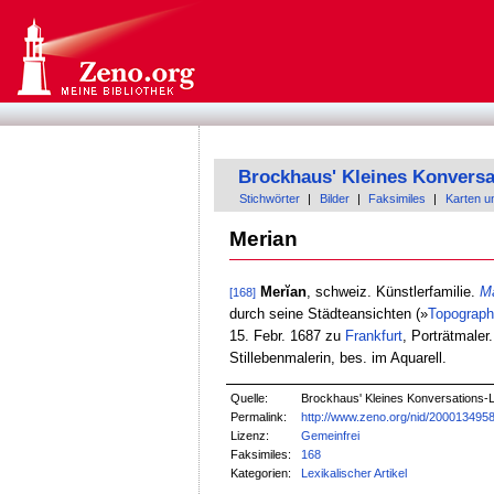
Brockhaus' Kleines Konversa
Stichwörter
|
Bilder
|
Faksimiles
|
Karten u
Merian
Merĭan
, schweiz. Künstlerfamilie.
M
[168]
durch seine Städteansichten (»
Topograph
15. Febr. 1687 zu
Frankfurt
, Porträtmale
Stillebenmalerin, bes. im Aquarell.
Quelle:
Brockhaus' Kleines Konversations-Le
Permalink:
http://www.zeno.org/nid/200013495
Lizenz:
Gemeinfrei
Faksimiles:
168
Kategorien:
Lexikalischer Artikel