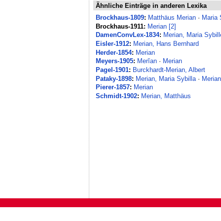
Ähnliche Einträge in anderen Lexika
Brockhaus-1809
:
Matthäus Merian
·
Maria 
Brockhaus-1911:
Merian [2]
DamenConvLex-1834
:
Merian, Maria Sybill
Eisler-1912
:
Merian, Hans Bernhard
Herder-1854
:
Merian
Meyers-1905
:
Merĭan
·
Merian
Pagel-1901
:
Burckhardt-Merian, Albert
Pataky-1898
:
Merian, Maria Sybilla
·
Merian
Pierer-1857
:
Merian
Schmidt-1902
:
Merian, Matthäus