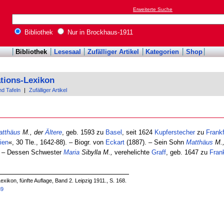
Erweiterte Suche
Bibliothek
Nur in Brockhaus-1911
Bibliothek
Lesesaal
Zufälliger Artikel
Kategorien
Shop
tions-Lexikon
nd Tafeln
|
Zufälliger Artikel
atthäus
M., der
Ältere
, geb. 1593 zu
Basel
, seit 1624
Kupferstecher
zu
Frankf
ien
«, 30 Tle., 1642-88). – Biogr. von
Eckart
(1887). – Sein Sohn
Matthäus
M.,
r. – Dessen Schwester
Maria
Sibylla M.,
verehelichte
Graff
, geb. 1647 zu
Frank
xikon, fünfte Auflage, Band 2. Leipzig 1911., S. 168.
89