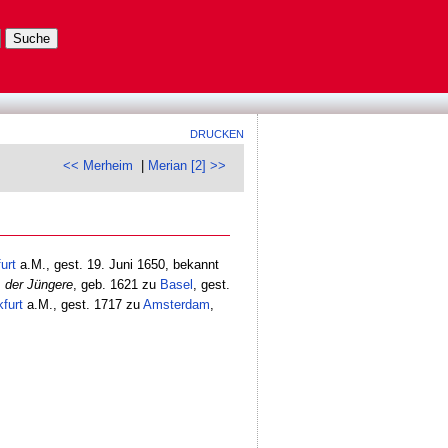
DRUCKEN
<< Merheim
|
Merian [2] >>
urt
a.M., gest. 19. Juni 1650, bekannt
 der Jüngere
, geb. 1621 zu
Basel
, gest.
furt
a.M., gest. 1717 zu
Amsterdam
,