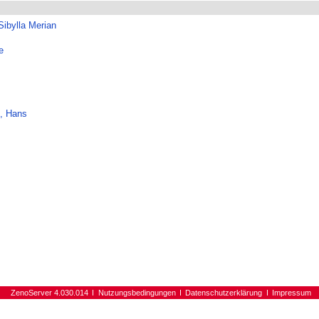
Sibylla Merian
e
, Hans
ZenoServer 4.030.014
Nutzungsbedingungen
Datenschutzerklärung
Impressum