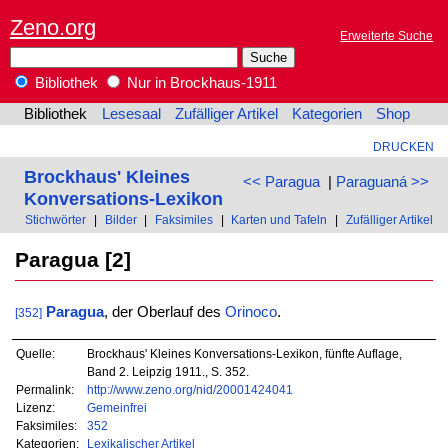
Zeno.org
Erweiterte Suche
Bibliothek
Nur in Brockhaus-1911
Bibliothek
Lesesaal
Zufälliger Artikel
Kategorien
Shop
DRUCKEN
Brockhaus' Kleines
<< Paragua
|
Paraguaná >>
Konversations-Lexikon
Stichwörter
|
Bilder
|
Faksimiles
|
Karten und Tafeln
|
Zufälliger Artikel
Paragua [2]
Paragua
, der Oberlauf des
Orinoco
.
[352]
Quelle:
Brockhaus' Kleines Konversations-Lexikon, fünfte Auflage,
Band 2. Leipzig 1911., S. 352.
Permalink:
http://www.zeno.org/nid/20001424041
Lizenz:
Gemeinfrei
Faksimiles:
352
Kategorien:
Lexikalischer Artikel