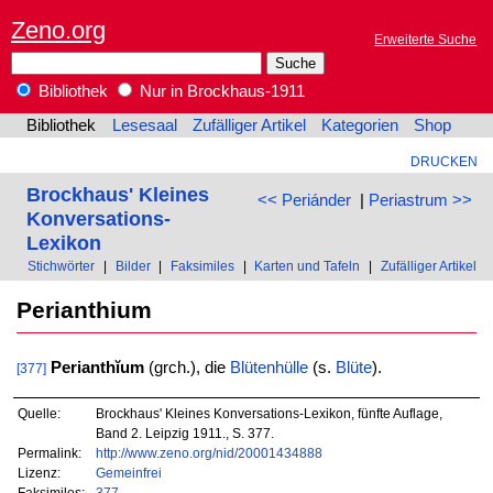
Zeno.org
Erweiterte Suche
Bibliothek
Nur in Brockhaus-1911
Bibliothek
Lesesaal
Zufälliger Artikel
Kategorien
Shop
DRUCKEN
Brockhaus' Kleines
<< Periánder
|
Periastrum >>
Konversations-
Lexikon
Stichwörter
|
Bilder
|
Faksimiles
|
Karten und Tafeln
|
Zufälliger Artikel
Perianthium
Perianthĭum
(grch.), die
Blütenhülle
(s.
Blüte
).
[377]
Quelle:
Brockhaus' Kleines Konversations-Lexikon, fünfte Auflage,
Band 2. Leipzig 1911., S. 377.
Permalink:
http://www.zeno.org/nid/20001434888
Lizenz:
Gemeinfrei
Faksimiles:
377