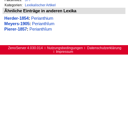
Kategorien:
Lexikalischer Artikel
Ähnliche Einträge in anderen Lexika
Herder-1854
:
Perianthium
Meyers-1905
:
Perianthĭum
Pierer-1857
:
Perianthĭum
ZenoServer 4.030.014
Nutzungsbedingungen
Datenschutzerklärung
Impressum