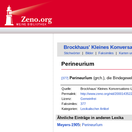
Brockhaus' Kleines Konversa
Stichwörter
|
Bilder
|
Faksimiles
|
Karten u
Perineurium
Perineurĭum
(grch.), die Bindegewe
[377]
Quelle:
Brockhaus' Kleines Konversations-Le
Permalink:
http://www.zeno.org/nid/200014352
Lizenz:
Gemeinfrei
Faksimiles:
377
Kategorien:
Lexikalischer Artikel
Ähnliche Einträge in anderen Lexika
Meyers-1905
:
Perineurĭum