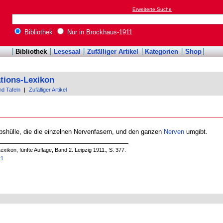
Erweiterte Suche
Bibliothek
Nur in Brockhaus-1911
Bibliothek
Lesesaal
Zufälliger Artikel
Kategorien
Shop
tions-Lexikon
nd Tafeln
|
Zufälliger Artikel
bshülle, die die einzelnen Nervenfasern, und den ganzen
Nerven
umgibt.
xikon, fünfte Auflage, Band 2. Leipzig 1911., S. 377.
21