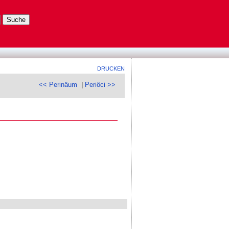
DRUCKEN
<< Perinäum
|
Periöci >>