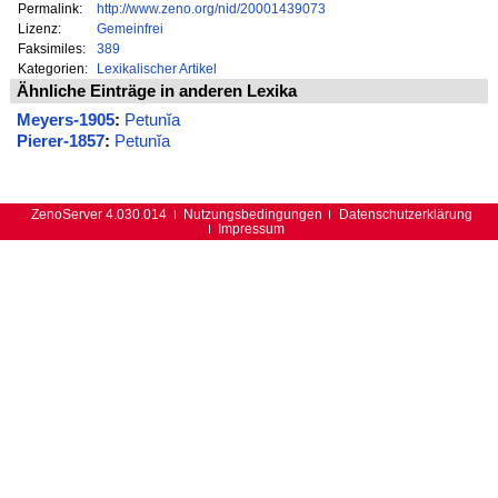
Permalink:
http://www.zeno.org/nid/20001439073
Lizenz:
Gemeinfrei
Faksimiles:
389
Kategorien:
Lexikalischer Artikel
Ähnliche Einträge in anderen Lexika
Meyers-1905
:
Petunĭa
Pierer-1857
:
Petunĭa
ZenoServer 4.030.014
Nutzungsbedingungen
Datenschutzerklärung
Impressum