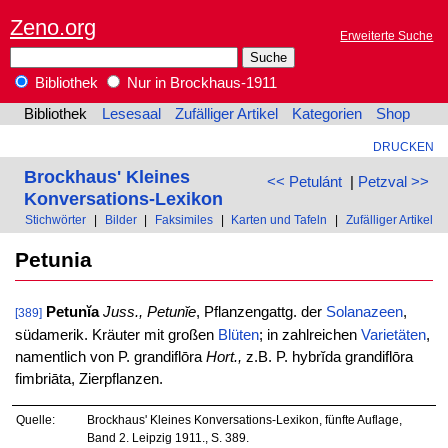
Zeno.org
Erweiterte Suche
Bibliothek
Nur in Brockhaus-1911
Bibliothek
Lesesaal
Zufälliger Artikel
Kategorien
Shop
DRUCKEN
Brockhaus' Kleines
<< Petulánt
|
Petzval >>
Konversations-Lexikon
Stichwörter
|
Bilder
|
Faksimiles
|
Karten und Tafeln
|
Zufälliger Artikel
Petunia
Petunĭa
Juss.,
Petunĭe
, Pflanzengattg. der
Solanazeen
,
[389]
südamerik. Kräuter mit großen
Blüten
; in zahlreichen
Varietäten
,
namentlich von P. grandiflōra
Hort.,
z.B. P. hybrĭda grandiflōra
fimbriāta, Zierpflanzen.
Quelle:
Brockhaus' Kleines Konversations-Lexikon, fünfte Auflage,
Band 2. Leipzig 1911., S. 389.