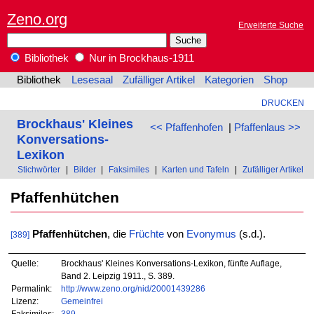
Zeno.org
Erweiterte Suche
Bibliothek
Nur in Brockhaus-1911
Bibliothek
Lesesaal
Zufälliger Artikel
Kategorien
Shop
DRUCKEN
Brockhaus' Kleines
<< Pfaffenhofen
|
Pfaffenlaus >>
Konversations-
Lexikon
Stichwörter
|
Bilder
|
Faksimiles
|
Karten und Tafeln
|
Zufälliger Artikel
Pfaffenhütchen
Pfaffenhütchen
, die
Früchte
von
Evonymus
(s.d.).
[389]
Quelle:
Brockhaus' Kleines Konversations-Lexikon, fünfte Auflage,
Band 2. Leipzig 1911., S. 389.
Permalink:
http://www.zeno.org/nid/20001439286
Lizenz:
Gemeinfrei
Faksimiles:
389