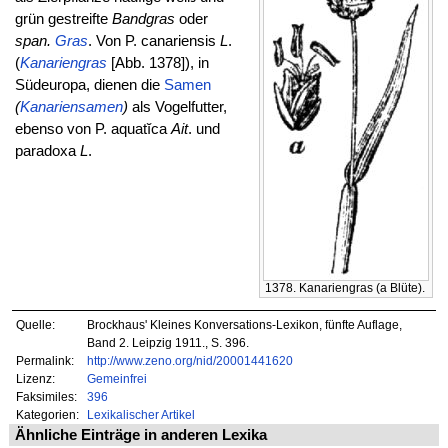
grün gestreifte
Bandgras
oder
span.
Gras
. Von P. canariensis
L
.
(
Kanariengras
[Abb. 1378]), in
Südeuropa, dienen die
Samen
(
Kanariensamen
)
als Vogelfutter,
ebenso von P. aquatĭca
Ait
. und
paradoxa
L
.
1378. Kanariengras (a Blüte).
Quelle:
Brockhaus' Kleines Konversations-Lexikon, fünfte Auflage,
Band 2. Leipzig 1911., S. 396.
Permalink:
http://www.zeno.org/nid/20001441620
Lizenz:
Gemeinfrei
Faksimiles:
396
Kategorien:
Lexikalischer Artikel
Ähnliche Einträge in anderen Lexika