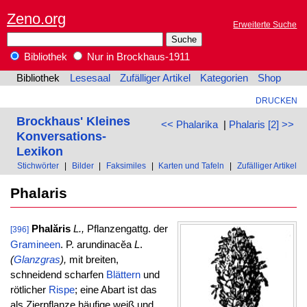
Zeno.org
Erweiterte Suche
Bibliothek
Nur in Brockhaus-1911
Bibliothek
Lesesaal
Zufälliger Artikel
Kategorien
Shop
DRUCKEN
Brockhaus' Kleines
<< Phalarika
|
Phalaris [2] >>
Konversations-
Lexikon
Stichwörter
|
Bilder
|
Faksimiles
|
Karten und Tafeln
|
Zufälliger Artikel
Phalaris
Phalăris
L.,
Pflanzengattg. der
[396]
Gramineen
. P. arundinacĕa
L
.
(
Glanzgras
),
mit breiten,
schneidend scharfen
Blättern
und
rötlicher
Rispe
; eine Abart ist das
als Zierpflanze häufige weiß und