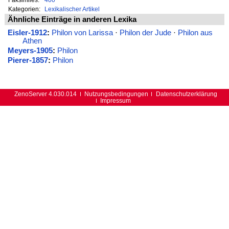
Kategorien:
Lexikalischer Artikel
Ähnliche Einträge in anderen Lexika
Eisler-1912
:
Philon von Larissa
·
Philon der Jude
·
Philon aus
Athen
Meyers-1905
:
Philon
Pierer-1857
:
Philon
ZenoServer 4.030.014
Nutzungsbedingungen
Datenschutzerklärung
Impressum