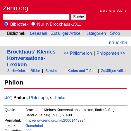
Zeno.org
Erweiterte Suche
Bibliothek
Nur in Brockhaus-1911
Bibliothek
Lesesaal
Zufälliger Artikel
Kategorien
Shop
DRUCKEN
Brockhaus' Kleines
<< Philomelion
|
Philopömen >>
Konversations-
Lexikon
Stichwörter
|
Bilder
|
Faksimiles
|
Karten und Tafeln
|
Zufälliger Artikel
Philon
Philon
,
Philosoph
, s.
Philo
.
[400]
Quelle:
Brockhaus' Kleines Konversations-Lexikon, fünfte Auflage,
Band 2. Leipzig 1911., S. 400.
Permalink:
http://www.zeno.org/nid/20001443224
Lizenz:
Gemeinfrei
Faksimiles:
400