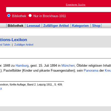
Erweiterte Suche
Bibliothek
Nur in Brockhaus-1911
Bibliothek
Lesesaal
Zufälliger Artikel
Kategorien
Shop
tions-Lexikon
nd Tafeln
|
Zufälliger Artikel
br. 1848 zu
Hamburg
, gest. 15. Juli 1894 in
München
; Ölbilder religiösen Inhal
); Pastellbilder (Kinder und pikante Frauengestalten); sein
Panorama
der
Kre
xikon, fünfte Auflage, Band 2. Leipzig 1911., S. 409.
5X