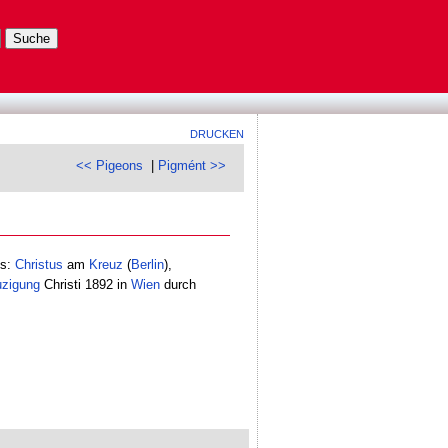
DRUCKEN
<< Pigeons
|
Pigmént >>
ts:
Christus
am
Kreuz
(
Berlin
),
uzigung
Christi 1892 in
Wien
durch