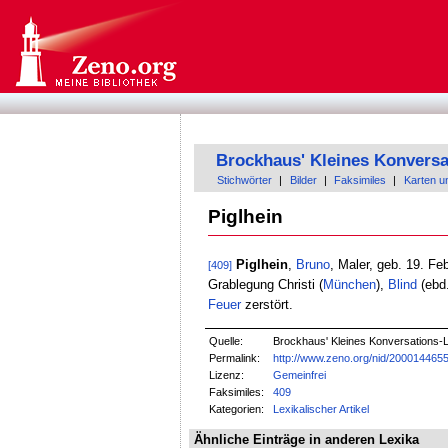
Brockhaus' Kleines Konversa
Stichwörter
|
Bilder
|
Faksimiles
|
Karten u
Piglhein
Piglhein
,
Bruno
, Maler, geb. 19. Fe
[409]
Grablegung Christi (
München
),
Blind
(ebd.
Feuer
zerstört.
Quelle:
Brockhaus' Kleines Konversations-Le
Permalink:
http://www.zeno.org/nid/200014465
Lizenz:
Gemeinfrei
Faksimiles:
409
Kategorien:
Lexikalischer Artikel
Ähnliche Einträge in anderen Lexika