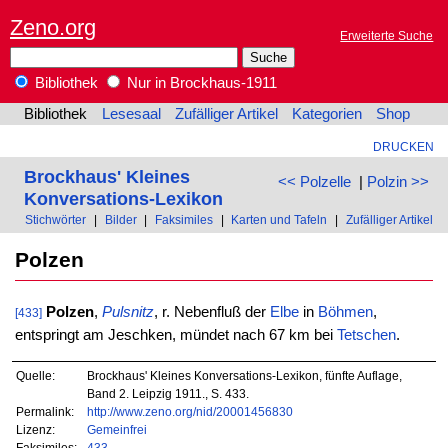
Zeno.org
Erweiterte Suche
Bibliothek
Nur in Brockhaus-1911
Bibliothek
Lesesaal
Zufälliger Artikel
Kategorien
Shop
DRUCKEN
Brockhaus' Kleines
<< Polzelle
|
Polzin >>
Konversations-Lexikon
Stichwörter
|
Bilder
|
Faksimiles
|
Karten und Tafeln
|
Zufälliger Artikel
Polzen
Polzen
,
Pulsnitz
, r. Nebenfluß der
Elbe
in
Böhmen
,
[433]
entspringt am Jeschken, mündet nach 67 km bei
Tetschen
.
Quelle:
Brockhaus' Kleines Konversations-Lexikon, fünfte Auflage,
Band 2. Leipzig 1911., S. 433.
Permalink:
http://www.zeno.org/nid/20001456830
Lizenz:
Gemeinfrei
Faksimiles:
433