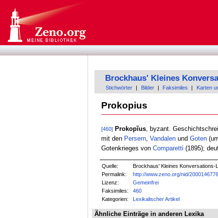
Brockhaus' Kleines Konversa
Stichwörter
|
Bilder
|
Faksimiles
|
Karten u
Prokopius
Prokopĭus
, byzant. Geschichtschrei
[460]
mit den
Persern
,
Vandalen
und
Goten
(um
Gotenkrieges von
Comparetti
(1895); deu
Quelle:
Brockhaus' Kleines Konversations-Le
Permalink:
http://www.zeno.org/nid/200014677
Lizenz:
Gemeinfrei
Faksimiles:
460
Kategorien:
Lexikalischer Artikel
Ähnliche Einträge in anderen Lexika