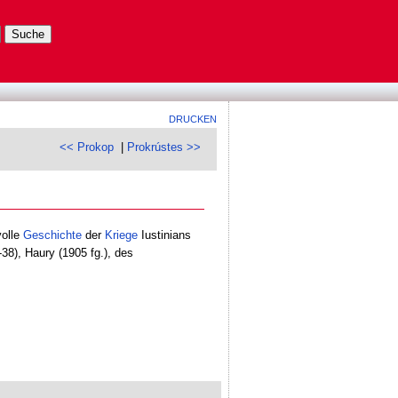
DRUCKEN
<< Prokop
|
Prokrústes >>
volle
Geschichte
der
Kriege
Iustinians
38), Haury (1905 fg.), des