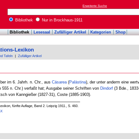
Erweiterte Suche
Bibliothek
Nur in Brockhaus-1911
Bibliothek
Lesesaal
Zufälliger Artikel
Kategorien
Shop
tions-Lexikon
nd Tafeln
|
Zufälliger Artikel
ber im 6. Jahrh. n. Chr., aus
Cäsarea
(
Palästina
), der unter anderm eine wert
 555 n. Chr.) verfaßt hat; Ausgabe seiner Schriften von
Dindorf
(3 Bde., 1833-
tsch von Kanngießer (1827-31), Coste (1885-1903).
xikon, fünfte Auflage, Band 2. Leipzig 1911., S. 460.
6X