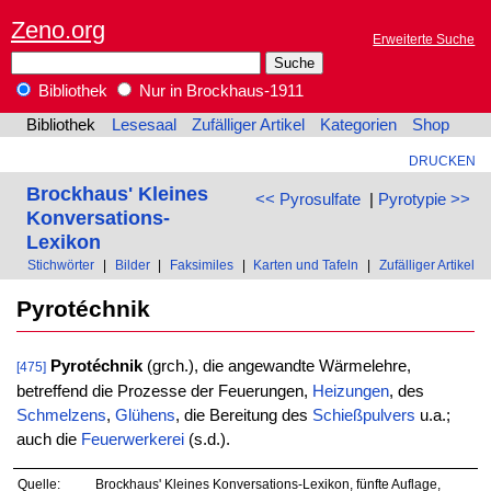
Zeno.org
Erweiterte Suche
Bibliothek
Nur in Brockhaus-1911
Bibliothek
Lesesaal
Zufälliger Artikel
Kategorien
Shop
DRUCKEN
Brockhaus' Kleines
<< Pyrosulfate
|
Pyrotypie >>
Konversations-
Lexikon
Stichwörter
|
Bilder
|
Faksimiles
|
Karten und Tafeln
|
Zufälliger Artikel
Pyrotéchnik
Pyrotéchnik
(grch.), die angewandte Wärmelehre,
[475]
betreffend die Prozesse der Feuerungen,
Heizungen
, des
Schmelzens
,
Glühens
, die Bereitung des
Schießpulvers
u.a.;
auch die
Feuerwerkerei
(s.d.).
Quelle:
Brockhaus' Kleines Konversations-Lexikon, fünfte Auflage,