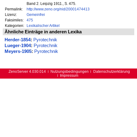
Band 2. Leipzig 1911., S. 475.
Permalink:
http://www.zeno.org/nid/20001474413
Lizenz:
Gemeinfrei
Faksimiles:
475
Kategorien:
Lexikalischer Artikel
Ähnliche Einträge in anderen Lexika
Herder-1854
:
Pyrotechnik
Lueger-1904
:
Pyrotechnik
Meyers-1905
:
Pyrotechnik
ZenoServer 4.030.014
Nutzungsbedingungen
Datenschutzerklärung
Impressum