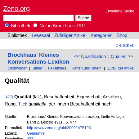
Zeno.org
Erweiterte Suche
Bibliothek
Nur in Brockhaus-1911
Bibliothek
Lesesaal
Zufälliger Artikel
Kategorien
Shop
DRUCKEN
Brockhaus' Kleines
<< Qualifikation
|
Quallen >>
Konversations-Lexikon
Stichwörter
|
Bilder
|
Faksimiles
|
Karten und Tafeln
|
Zufälliger Artikel
Qualität
Qualität
(lat.), Beschaffenheit, Eigenschaft; Ansehen,
[477]
Rang,
Titel
;
qualitatīv
, der innern Beschaffenheit nach.
Quelle:
Brockhaus' Kleines Konversations-Lexikon, fünfte Auflage,
Band 2. Leipzig 1911., S. 477.
Permalink:
http://www.zeno.org/nid/20001475193
Lizenz:
Gemeinfrei
Faksimiles:
477