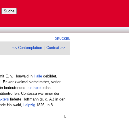
DRUCKEN
<< Contemplation
|
Context >>
mit E. v. Houwald in
Halle
gebildet,
. Er war zweimal verheirathet, verlor
in bedeutendes
Lustspiel
»das
nübertroffen. Contessa war einer der
kters
lieferte Hoffmann (s. d. A.) in den
eunde Houwald,
Leipzig
1826, in 8
T.