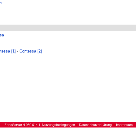
09
sa
tessa [1]
·
Contessa [2]
ZenoServer 4.030.014
Nutzungsbedingungen
Datenschutzerklärung
Impressum