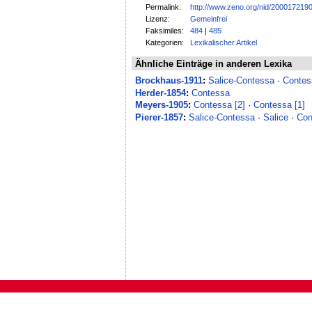
Permalink:
http://www.zeno.org/nid/200017219
Lizenz:
Gemeinfrei
Faksimiles:
484
|
485
Kategorien:
Lexikalischer Artikel
Ähnliche Einträge in anderen Lexika
Brockhaus-1911
:
Salice-Contessa
·
Contes
Herder-1854
:
Contessa
Meyers-1905
:
Contessa [2]
·
Contessa [1]
Pierer-1857
:
Salice-Contessa
·
Salice
·
Con