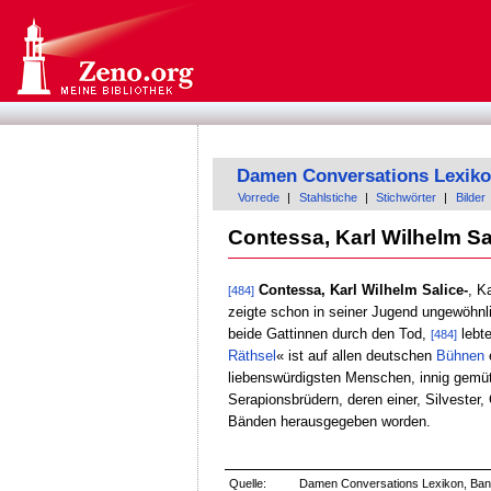
Damen Conversations Lexik
Vorrede
|
Stahlstiche
|
Stichwörter
|
Bilder
Contessa, Karl Wilhelm Sa
Contessa, Karl Wilhelm Salice-
, K
[484]
zeigte schon in seiner Jugend ungewöhnl
beide Gattinnen durch den Tod,
lebte
[484]
Räthsel
« ist auf allen deutschen
Bühnen
e
liebenswürdigsten Menschen, innig gemüt
Serapionsbrüdern, deren einer, Silvester
Bänden herausgegeben worden.
Quelle:
Damen Conversations Lexikon, Band