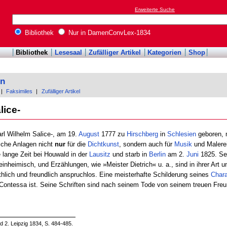
Erweiterte Suche
Bibliothek
Nur in DamenConvLex-1834
Bibliothek
Lesesaal
Zufälliger Artikel
Kategorien
Shop
on
|
Faksimiles
|
Zufälliger Artikel
lice-
arl Wilhelm Salice-, am 19.
August
1777 zu
Hirschberg
in
Schlesien
geboren, 
iche Anlagen nicht
nur
für die
Dichtkunst
, sondern auch für
Musik
und Malerei
 lange Zeit bei Houwald in der
Lausitz
und starb in
Berlin
am 2.
Juni
1825. Se
inheimisch, und Erzählungen, wie »Meister Dietrich« u. a., sind in ihrer Art u
hlich und freundlich anspruchlos. Eine meisterhafte Schilderung seines
Chara
, Contessa ist. Seine Schriften sind nach seinem Tode von seinem treuen Fr
 2. Leipzig 1834, S. 484-485.