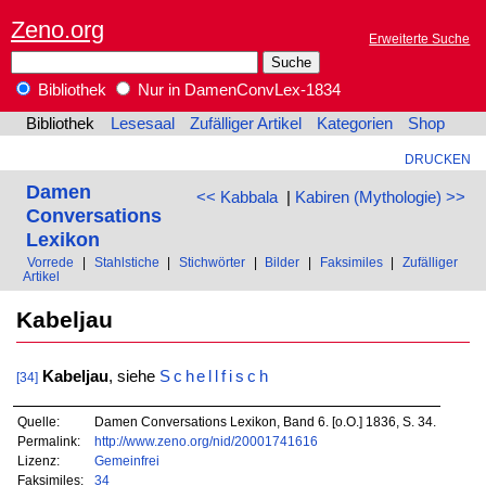
Zeno.org
Erweiterte Suche
Bibliothek
Nur in DamenConvLex-1834
Bibliothek
Lesesaal
Zufälliger Artikel
Kategorien
Shop
DRUCKEN
Damen
<< Kabbala
|
Kabiren (Mythologie) >>
Conversations
Lexikon
Vorrede
|
Stahlstiche
|
Stichwörter
|
Bilder
|
Faksimiles
|
Zufälliger
Artikel
Kabeljau
Kabeljau
, siehe
Schellfisch
[34]
Quelle:
Damen Conversations Lexikon, Band 6. [o.O.] 1836, S. 34.
Permalink:
http://www.zeno.org/nid/20001741616
Lizenz:
Gemeinfrei
Faksimiles:
34