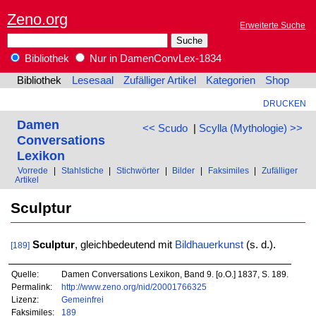
Zeno.org
Erweiterte Suche
Bibliothek
Nur in DamenConvLex-1834
Bibliothek
Lesesaal
Zufälliger Artikel
Kategorien
Shop
DRUCKEN
Damen
<< Scudo
|
Scylla (Mythologie) >>
Conversations
Lexikon
Vorrede
|
Stahlstiche
|
Stichwörter
|
Bilder
|
Faksimiles
|
Zufälliger
Artikel
Sculptur
Sculptur
, gleichbedeutend mit
Bildhauerkunst
(s. d.).
[189]
Quelle:
Damen Conversations Lexikon, Band 9. [o.O.] 1837, S. 189.
Permalink:
http://www.zeno.org/nid/20001766325
Lizenz:
Gemeinfrei
Faksimiles:
189