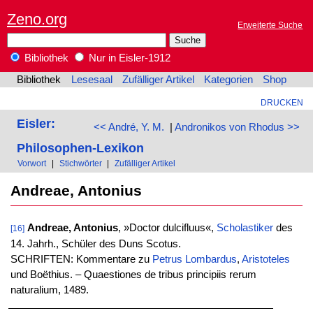
Zeno.org
Erweiterte Suche
Bibliothek
Nur in Eisler-1912
Bibliothek
Lesesaal
Zufälliger Artikel
Kategorien
Shop
DRUCKEN
Eisler:
<< André, Y. M.
|
Andronikos von Rhodus >>
Philosophen-Lexikon
Vorwort
|
Stichwörter
|
Zufälliger Artikel
Andreae, Antonius
Andreae, Antonius
, »Doctor dulcifluus«,
Scholastiker
des
[16]
14. Jahrh., Schüler des Duns Scotus.
SCHRIFTEN: Kommentare zu
Petrus Lombardus
,
Aristoteles
und Boëthius. – Quaestiones de tribus principiis rerum
naturalium, 1489.