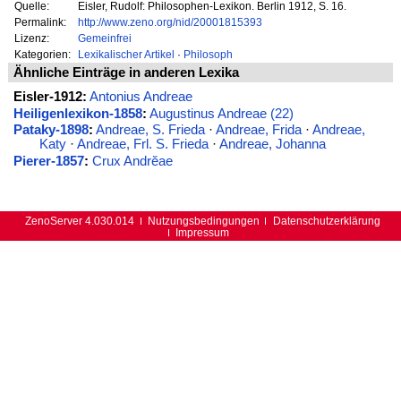
Quelle:
Eisler, Rudolf: Philosophen-Lexikon. Berlin 1912, S. 16.
Permalink:
http://www.zeno.org/nid/20001815393
Lizenz:
Gemeinfrei
Kategorien:
Lexikalischer Artikel
·
Philosoph
Ähnliche Einträge in anderen Lexika
Eisler-1912:
Antonius Andreae
Heiligenlexikon-1858
:
Augustinus Andreae (22)
Pataky-1898
:
Andreae, S. Frieda
·
Andreae, Frida
·
Andreae,
Katy
·
Andreae, Frl. S. Frieda
·
Andreae, Johanna
Pierer-1857
:
Crux Andrĕae
ZenoServer 4.030.014
Nutzungsbedingungen
Datenschutzerklärung
Impressum