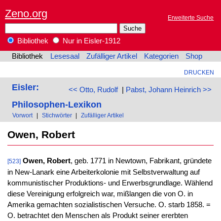
Zeno.org
Erweiterte Suche
Bibliothek
Nur in Eisler-1912
Bibliothek
Lesesaal
Zufälliger Artikel
Kategorien
Shop
DRUCKEN
Eisler:
<< Otto, Rudolf
|
Pabst, Johann Heinrich >>
Philosophen-Lexikon
Vorwort
|
Stichwörter
|
Zufälliger Artikel
Owen, Robert
Owen, Robert
, geb. 1771 in Newtown, Fabrikant, gründete
[523]
in New-Lanark eine Arbeiterkolonie mit Selbstverwaltung auf
kommunistischer Produktions- und Erwerbsgrundlage. Wählend
diese Vereinigung erfolgreich war, mißlangen die von O. in
Amerika gemachten sozialistischen Versuche. O. starb 1858. =
O. betrachtet den Menschen als Produkt seiner ererbten