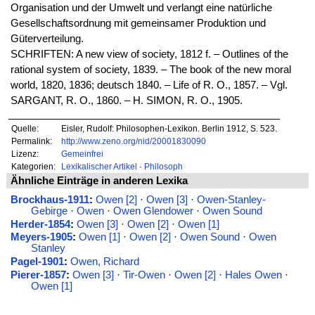
Organisation und der Umwelt und verlangt eine natürliche
Gesellschaftsordnung mit gemeinsamer Produktion und
Güterverteilung.
SCHRIFTEN: A new view of society, 1812 f. – Outlines of the
rational system of society, 1839. – The book of the new moral
world, 1820, 1836; deutsch 1840. – Life of R. O., 1857. – Vgl.
SARGANT, R. O., 1860. – H. SIMON, R. O., 1905.
Quelle:
Eisler, Rudolf: Philosophen-Lexikon. Berlin 1912, S. 523.
Permalink:
http://www.zeno.org/nid/20001830090
Lizenz:
Gemeinfrei
Kategorien:
Lexikalischer Artikel
·
Philosoph
Ähnliche Einträge in anderen Lexika
Brockhaus-1911
:
Owen [2]
·
Owen [3]
·
Owen-Stanley-
Gebirge
·
Owen
·
Owen Glendower
·
Owen Sound
Herder-1854
:
Owen [3]
·
Owen [2]
·
Owen [1]
Meyers-1905
:
Owen [1]
·
Owen [2]
·
Owen Sound
·
Owen
Stanley
Pagel-1901
:
Owen, Richard
Pierer-1857
:
Owen [3]
·
Tir-Owen
·
Owen [2]
·
Hales Owen
·
Owen [1]