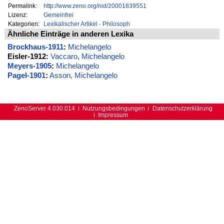
Permalink:
http://www.zeno.org/nid/20001839551
Lizenz:
Gemeinfrei
Kategorien:
Lexikalischer Artikel
·
Philosoph
Ähnliche Einträge in anderen Lexika
Brockhaus-1911
:
Michelangelo
Eisler-1912:
Vaccaro, Michelangelo
Meyers-1905
:
Michelangelo
Pagel-1901
:
Asson, Michelangelo
ZenoServer 4.030.014
Nutzungsbedingungen
Datenschutzerklärung
Impressum