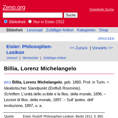
Zeno.org
Erweiterte Suche
Bibliothek
Nur in Eisler-1912
Bibliothek
Lesesaal
Zufälliger Artikel
Kategorien
Shop
DRUCKEN
Eisler: Philosophen-
<< Zurück
|
Vorwärts >>
Lexikon
Vorwort
|
Stichwörter
|
Zufälliger Artikel
Billia, Lorenz Michelangelo
Billia, Lorenz Michelangelo
, geb. 1860, Prof. in Turin. =
[865]
Idealistischer Standpunkt (Einfluß Rosminis).
Schriften
: L'unità dello scibile e la filos. della morale, 1896. –
Lezioni di filos. della morale, 1897. – Sull' ipotes. dell'
evoluzione, 1897, u. a.
Quelle:
Eisler, Rudolf: Philosophen-Lexikon. Berlin 1912, S. 865.