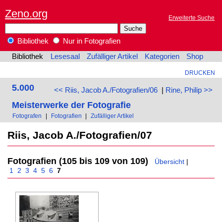
Zeno.org
Erweiterte Suche
Bibliothek
Nur in Fotografien
Bibliothek
Lesesaal
Zufälliger Artikel
Kategorien
Shop
DRUCKEN
5.000
<< Riis, Jacob A./Fotografien/06
|
Rine, Philip >>
Meisterwerke der Fotografie
Fotografen
|
Fotografien
|
Zufälliger Artikel
Riis, Jacob A./Fotografien/07
Fotografien (105 bis 109 von 109)
Übersicht
|
1
2
3
4
5
6
7