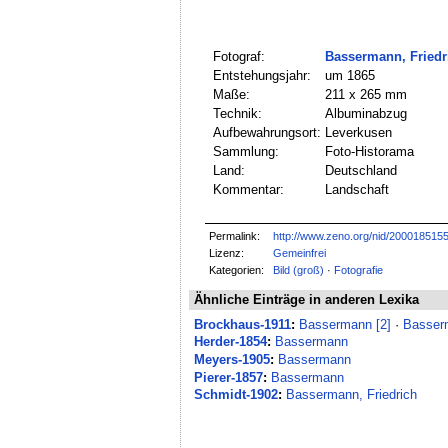
Fotograf:
Bassermann, Friedr
Entstehungsjahr:
um 1865
Maße:
211 x 265 mm
Technik:
Albuminabzug
Aufbewahrungsort:
Leverkusen
Sammlung:
Foto-Historama
Land:
Deutschland
Kommentar:
Landschaft
Permalink:
http://www.zeno.org/nid/200018515
Lizenz:
Gemeinfrei
Kategorien:
Bild (groß)
·
Fotografie
Ähnliche Einträge in anderen Lexika
Brockhaus-1911
:
Bassermann [2]
·
Basser
Herder-1854
:
Bassermann
Meyers-1905
:
Bassermann
Pierer-1857
:
Bassermann
Schmidt-1902
:
Bassermann, Friedrich