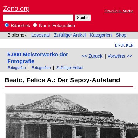
Zeno.org
Erweiterte Suche
Bibliothek
Nur in Fotografien
Bibliothek
Lesesaal
Zufälliger Artikel
Kategorien
Shop
DRUCKEN
5.000 Meisterwerke der
<< Zurück
|
Vorwärts >>
Fotografie
Fotografen
|
Fotografien
|
Zufälliger Artikel
Beato, Felice A.: Der Sepoy-Aufstand