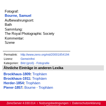
Fotograf:
Bourne, Samuel
Aufbewahrungsort:
Bath
Sammlung:
The Royal Photographic Society
Kommentar:
Szene
Permalink:
http://www.zeno.org/nid/20001854194
Lizenz:
Gemeinfrei
Kategorien:
Bild (groß)
·
Fotografie
Ähnliche Einträge in anderen Lexika
Brockhaus-1809
:
Trophäen
Brockhaus-1911
:
Trophäen
Herder-1854
:
Trophäen
Pierer-1857
:
Bourne
·
Trophäen
ZenoServer 4.030.014
Nutzungsbedingungen
Datenschutzerklärung