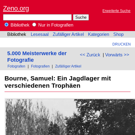
Zeno.org
Erweiterte Suche
Bibliothek
Nur in Fotografien
Bibliothek
Lesesaal
Zufälliger Artikel
Kategorien
Shop
DRUCKEN
5.000 Meisterwerke der
<< Zurück
|
Vorwärts >>
Fotografie
Fotografen
|
Fotografien
|
Zufälliger Artikel
Bourne, Samuel: Ein Jagdlager mit
verschiedenen Trophäen