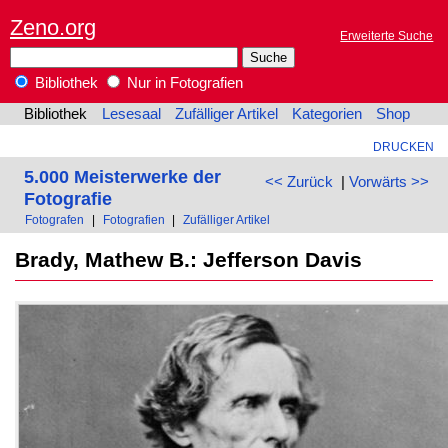
Zeno.org
Erweiterte Suche
Bibliothek
Nur in Fotografien
Bibliothek
Lesesaal
Zufälliger Artikel
Kategorien
Shop
DRUCKEN
5.000 Meisterwerke der
<< Zurück
|
Vorwärts >>
Fotografie
Fotografen
|
Fotografien
|
Zufälliger Artikel
Brady, Mathew B.: Jefferson Davis