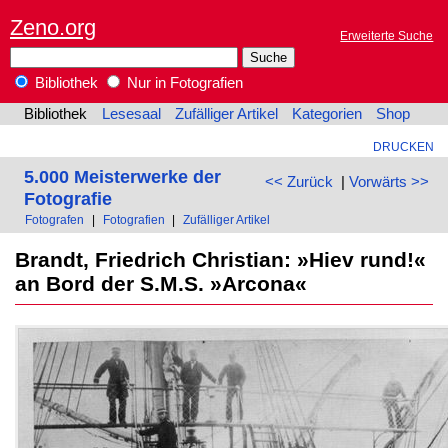
Zeno.org
Erweiterte Suche
Bibliothek
Nur in Fotografien
Bibliothek
Lesesaal
Zufälliger Artikel
Kategorien
Shop
DRUCKEN
5.000 Meisterwerke der
<< Zurück
|
Vorwärts >>
Fotografie
Fotografen
|
Fotografien
|
Zufälliger Artikel
Brandt, Friedrich Christian: »Hiev rund!«
an Bord der S.M.S. »Arcona«