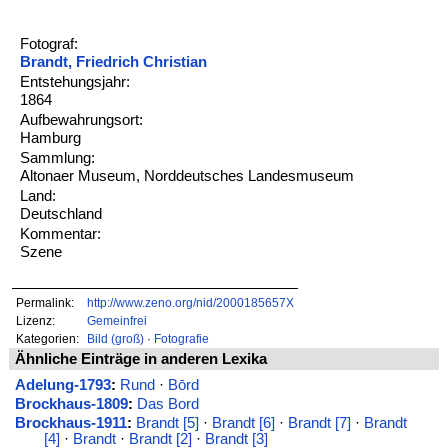
Fotograf:
Brandt, Friedrich Christian
Entstehungsjahr:
1864
Aufbewahrungsort:
Hamburg
Sammlung:
Altonaer Museum, Norddeutsches Landesmuseum
Land:
Deutschland
Kommentar:
Szene
Permalink:
http://www.zeno.org/nid/2000185657X
Lizenz:
Gemeinfrei
Kategorien:
Bild (groß)
·
Fotografie
Ähnliche Einträge in anderen Lexika
Adelung-1793
:
Rund
·
Bōrd
Brockhaus-1809
:
Das Bord
Brockhaus-1911
:
Brandt [5]
·
Brandt [6]
·
Brandt [7]
·
Brandt
[4]
·
Brandt
·
Brandt [2]
·
Brandt [3]