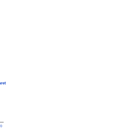
ret
70