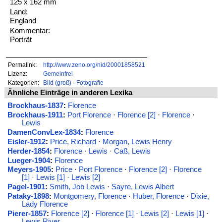
125 x 162 mm
Land:
England
Kommentar:
Porträt
Permalink:
http://www.zeno.org/nid/20001858521
Lizenz:
Gemeinfrei
Kategorien:
Bild (groß)
·
Fotografie
Ähnliche Einträge in anderen Lexika
Brockhaus-1837
:
Florence
Brockhaus-1911
:
Port Florence
·
Florence [2]
·
Florence
·
Lewis
DamenConvLex-1834
:
Florence
Eisler-1912
:
Price, Richard
·
Morgan, Lewis Henry
Herder-1854
:
Florence
·
Lewis
·
Caß, Lewis
Lueger-1904
:
Florence
Meyers-1905
:
Price
·
Port Florence
·
Florence [2]
·
Florence
[1]
·
Lewis [1]
·
Lewis [2]
Pagel-1901
:
Smith, Job Lewis
·
Sayre, Lewis Albert
Pataky-1898
:
Montgomery, Florence
·
Huber, Florence
·
Dixie,
Lady Florence
Pierer-1857
:
Florence [2]
·
Florence [1]
·
Lewis [2]
·
Lewis [1]
·
Lewis River