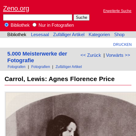
Zeno.org
Erweiterte Suche
Bibliothek
Nur in Fotografien
Bibliothek
Lesesaal
Zufälliger Artikel
Kategorien
Shop
DRUCKEN
5.000 Meisterwerke der
<< Zurück
|
Vorwärts >>
Fotografie
Fotografen
|
Fotografien
|
Zufälliger Artikel
Carrol, Lewis: Agnes Florence Price