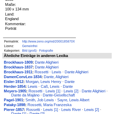
Maße:
100 x 134 mm
Land:
England
Kommentar:
Porträt
Permalink:
http://www.zeno.org/nid/2000185870X
Lizenz:
Gemeinfrei
Kategorien:
Bild (groß)
·
Fotografie
Ähnliche Einträge in anderen Lexika
Brockhaus-1809
:
Dante Alighieri
Brockhaus-1837
:
Dante Alighieri
Brockhaus-1911
:
Rossetti
·
Lewis
·
Dante Alighieri
DamenConvLex-1834
:
Dante, Alighieri
Eisler-1912
:
Morgan, Lewis Henry
·
Dante
Herder-1854
:
Lewis
·
Caß, Lewis
·
Dante
Meyers-1905
:
Rossetti
·
Lewis [1]
·
Lewis [2]
·
Dante Alighieri
·
Dante da Majāno
·
Dante-Gesellschaft
Pagel-1901
:
Smith, Job Lewis
·
Sayre, Lewis Albert
Pataky-1898
:
Rossetti, Maria Franzeska
Pierer-1857
:
Rossetti
·
Lewis [1]
·
Lewis River
·
Lewis [2]
·
Dante [1]
·
Dante [2]