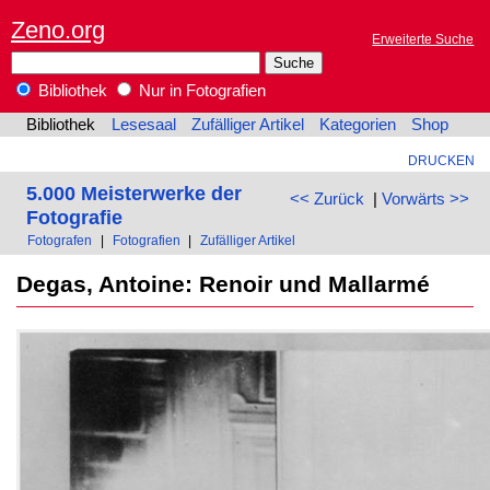
Zeno.org
Erweiterte Suche
Bibliothek
Nur in Fotografien
Bibliothek
Lesesaal
Zufälliger Artikel
Kategorien
Shop
DRUCKEN
5.000 Meisterwerke der
<< Zurück
|
Vorwärts >>
Fotografie
Fotografen
|
Fotografien
|
Zufälliger Artikel
Degas, Antoine: Renoir und Mallarmé