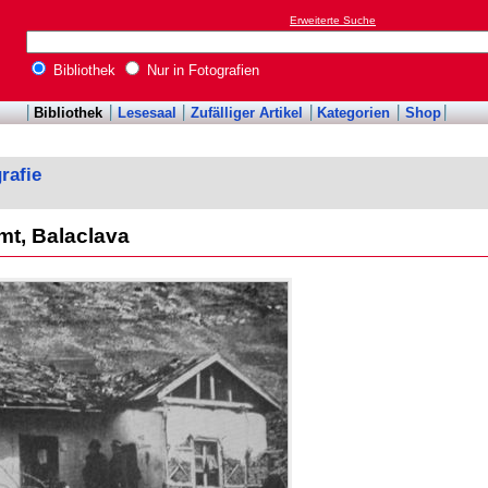
Erweiterte Suche
Bibliothek
Nur in Fotografien
Bibliothek
Lesesaal
Zufälliger Artikel
Kategorien
Shop
rafie
mt, Balaclava