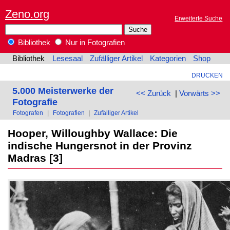
Zeno.org
Erweiterte Suche
Bibliothek
Nur in Fotografien
Bibliothek
Lesesaal
Zufälliger Artikel
Kategorien
Shop
DRUCKEN
5.000 Meisterwerke der
<< Zurück
|
Vorwärts >>
Fotografie
Fotografen
|
Fotografien
|
Zufälliger Artikel
Hooper, Willoughby Wallace: Die
indische Hungersnot in der Provinz
Madras [3]