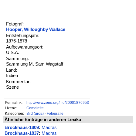
Fotograf:
Hooper, Willoughby Wallace
Entstehungsjahr:
1876-1878
Aufbewahrungsort:
U.S.A.
Sammlung:
Sammlung M. Sam Wagstaff
Land:
Indien
Kommentar:
Szene
Permalink:
http://www.zeno.org/nid/20001876953
Lizenz:
Gemeinfrei
Kategorien:
Bild (groß)
·
Fotografie
Ähnliche Einträge in anderen Lexika
Brockhaus-1809
:
Madras
Brockhaus-1837
:
Madras