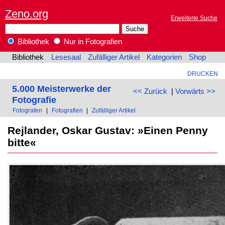
Zeno.org
Erweiterte Suche
Bibliothek
Nur in Fotografien
Bibliothek
Lesesaal
Zufälliger Artikel
Kategorien
Shop
DRUCKEN
5.000 Meisterwerke der
<< Zurück
|
Vorwärts >>
Fotografie
Fotografen
|
Fotografien
|
Zufälliger Artikel
Rejlander, Oskar Gustav: »Einen Penny
bitte«