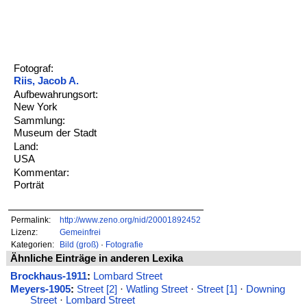
Fotograf:
Riis, Jacob A.
Aufbewahrungsort:
New York
Sammlung:
Museum der Stadt
Land:
USA
Kommentar:
Porträt
Permalink:
http://www.zeno.org/nid/20001892452
Lizenz:
Gemeinfrei
Kategorien:
Bild (groß)
·
Fotografie
Ähnliche Einträge in anderen Lexika
Brockhaus-1911
:
Lombard Street
Meyers-1905
:
Street [2]
·
Watling Street
·
Street [1]
·
Downing
Street
·
Lombard Street