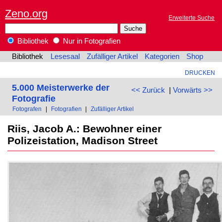
Zeno.org
Erweiterte Suche
Bibliothek
Nur in Fotografien
Bibliothek
Lesesaal
Zufälliger Artikel
Kategorien
Shop
DRUCKEN
5.000 Meisterwerke der
<< Zurück
|
Vorwärts >>
Fotografie
Fotografen
|
Fotografien
|
Zufälliger Artikel
Riis, Jacob A.: Bewohner einer
Polizeistation, Madison Street