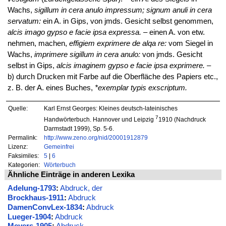
Wachs,
sigillum in cera anulo impressum; signum anuli in cera
servatum:
ein A. in Gips, von jmds. Gesicht selbst genommen,
alcis imago gypso e facie ipsa expressa.
– einen A. von etw.
nehmen, machen,
effigiem exprimere de alqa re:
vom Siegel in
Wachs,
imprimere sigillum in cera anulo:
von jmds. Gesicht
selbst in Gips,
alcis imaginem gypso e facie ipsa exprimere.
–
b) durch Drucken mit Farbe auf die Oberfläche des Papiers etc.,
z. B. der A. eines Buches,
*exemplar typis exscriptum.
Quelle:
Karl Ernst Georges: Kleines deutsch-lateinisches
7
Handwörterbuch. Hannover und Leipzig
1910 (Nachdruck
Darmstadt 1999), Sp. 5-6.
Permalink:
http://www.zeno.org/nid/20001912879
Lizenz:
Gemeinfrei
Faksimiles:
5
|
6
Kategorien:
Wörterbuch
Ähnliche Einträge in anderen Lexika
Adelung-1793
:
Abdruck, der
Brockhaus-1911
:
Abdruck
DamenConvLex-1834
:
Abdruck
Lueger-1904
:
Abdruck