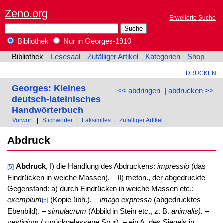
Zeno.org
Erweiterte Suche
Bibliothek
Nur in Georges-1910
Bibliothek
Lesesaal
Zufälliger Artikel
Kategorien
Shop
DRUCKEN
Georges: Kleines
<< abdringen
|
abdrucken >>
deutsch-lateinisches
Handwörterbuch
Vorwort
|
Stichwörter
|
Faksimiles
|
Zufälliger Artikel
Abdruck
Abdruck
, I) die Handlung des Abdruckens:
impressio
(das
[5]
Eindrücken in weiche Massen). – II) meton., der abgedruckte
Gegenstand: a) durch Eindrücken in weiche Massen etc.:
exemplum
(Kopie übh.). –
imago expressa
(abgedrucktes
[5]
Ebenbild). –
simulacrum
(Abbild in Stein etc., z. B.
animalis). –
vestigium
(zurückgelassene Spur). – ein A. des Siegels in