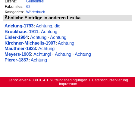
Lizenz:
Gemeinfrei
Faksimiles:
62
Kategorien:
Wörterbuch
Ähnliche Einträge in anderen Lexika
Adelung-1793
:
Achtung, die
Brockhaus-1911
:
Ächtung
Eisler-1904
:
Achtung
·
Achtung
Kirchner-Michaelis-1907
:
Achtung
Mauthner-1923
:
Achtung
Meyers-1905
:
Achtung!
·
Ächtung
·
Achtung
Pierer-1857
:
Achtung
ZenoServer 4.030.014
Nutzungsbedingungen
Datenschutzerklärung
Impressum