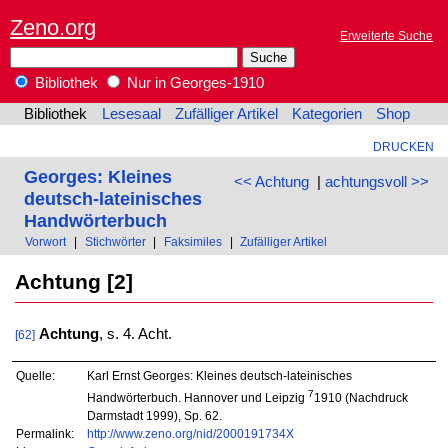
Zeno.org
Erweiterte Suche
Bibliothek
Nur in Georges-1910
Bibliothek
Lesesaal
Zufälliger Artikel
Kategorien
Shop
DRUCKEN
Georges: Kleines
<< Achtung
|
achtungsvoll >>
deutsch-lateinisches
Handwörterbuch
Vorwort
|
Stichwörter
|
Faksimiles
|
Zufälliger Artikel
Achtung [2]
Achtung
, s. 4. Acht.
[62]
Quelle:
Karl Ernst Georges: Kleines deutsch-lateinisches
7
Handwörterbuch. Hannover und Leipzig
1910 (Nachdruck
Darmstadt 1999), Sp. 62.
Permalink:
http://www.zeno.org/nid/2000191734X