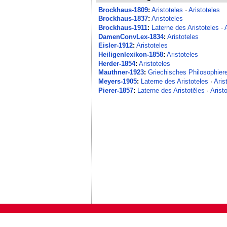
Brockhaus-1809
:
Aristoteles
·
Aristoteles
Brockhaus-1837
:
Aristoteles
Brockhaus-1911
:
Laterne des Aristoteles
·
DamenConvLex-1834
:
Aristoteles
Eisler-1912
:
Aristoteles
Heiligenlexikon-1858
:
Aristoteles
Herder-1854
:
Aristoteles
Mauthner-1923
:
Griechisches Philosophiere
Meyers-1905
:
Laterne des Aristoteles
·
Aris
Pierer-1857
:
Laterne des Aristotĕles
·
Arist