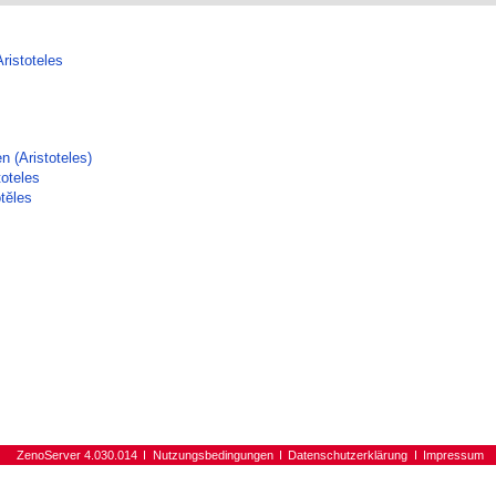
Aristoteles
n (Aristoteles)
toteles
otĕles
ZenoServer 4.030.014
Nutzungsbedingungen
Datenschutzerklärung
Impressum