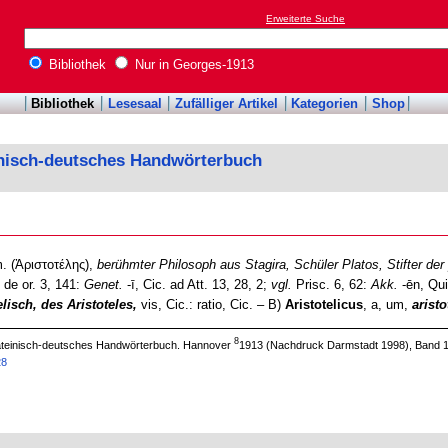
Erweiterte Suche
Bibliothek
Nur in Georges-1913
Bibliothek
Lesesaal
Zufälliger Artikel
Kategorien
Shop
inisch-deutsches Handwörterbuch
. (Ἀριστοτέλης),
berühmter Philosoph aus Stagira, Schüler Platos, Stifter der
c. de or. 3, 141:
Genet.
-ī, Cic. ad Att. 13, 28, 2;
vgl.
Prisc. 6, 62:
Akk.
-ēn, Qui
elisch, des Aristoteles,
vis, Cic.: ratio, Cic. – B)
Aristotelicus
, a, um,
aristo
8
 lateinisch-deutsches Handwörterbuch. Hannover
1913 (Nachdruck Darmstadt 1998), Band 1
28