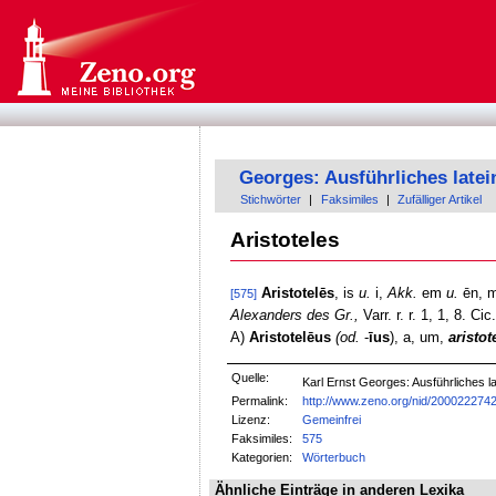
Georges: Ausführliches late
Stichwörter
|
Faksimiles
|
Zufälliger Artikel
Aristoteles
Aristotelēs
, is
u.
i,
Akk.
em
u.
ēn, m
[575]
Alexanders des Gr.,
Varr. r. r. 1, 1, 8. Ci
A)
Aristotelēus
(od.
-
īus
), a, um,
aristot
Quelle:
Karl Ernst Georges: Ausführliches
Permalink:
http://www.zeno.org/nid/200022274
Lizenz:
Gemeinfrei
Faksimiles:
575
Kategorien:
Wörterbuch
Ähnliche Einträge in anderen Lexika