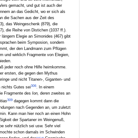
 Vers gemacht, und gut ist auch der
nnern an das Gedicht, wo er sich als
an die Sachen aus der Zeit des
73), das Weingeschenk (879), die
, die Reihe von Distichen (1037 ff.).
 längern Elegie an Simonides (467) gibt
Ansprachen beim Symposion, sondern
rnimmt, der den Landmann zum Pflügen
ihm und wirklich Fragmente von Elegien,
hieden.
daß jeder noch ohne Hilfe heimkomme.
der ersten, die gegen den Mythus
bringe und nicht Titanen-, Giganten- und
306
n nichts Gutes sei
. In einem
 die Fragmente des
Ion,
deren zweites an
309
itias
dagegen kommt dann die
rfindungen nach Gegenden an, um zuletzt
amin. Kann man hier noch an einen Hohn
äßigkeit der Spartaner im Weingenuß,
 sehr nützlich sei usw. Sehr viel
ie mochte schon damals im Schwinden