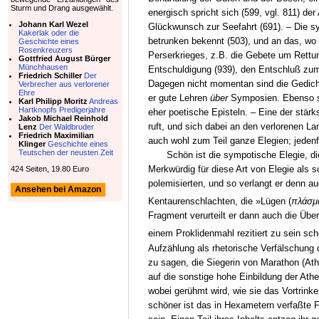
Sturm und Drang ausgewählt.
energisch spricht sich (599, vgl. 811) de
Johann Karl Wezel
Glückwunsch zur Seefahrt (691). – Die sy
Kakerlak oder die
betrunken bekennt (503), und an das, wo 
Geschichte eines
Rosenkreuzers
Perserkrieges, z.B. die Gebete um Rettun
Gottfried August Bürger
Münchhausen
Entschuldigung (939), den Entschluß zum 
Friedrich Schiller
Der
Dagegen nicht momentan sind die Gedich
Verbrecher aus verlorener
Ehre
er gute Lehren
über
Symposien. Ebenso si
Karl Philipp Moritz
Andreas
Hartknopfs Predigerjahre
eher poetische Episteln. – Eine der stär
Jakob Michael Reinhold
ruft, und sich dabei an den verlorenen La
Lenz
Der Waldbruder
Friedrich Maximilian
auch wohl zum Teil ganze Elegien; jedenf
Klinger
Geschichte eines
Teutschen der neusten Zeit
Schön ist die sympotische Elegie, d
Merkwürdig für diese Art von Elegie als 
424 Seiten, 19.80 Euro
polemisierten, und so verlangt er denn au
Ansehen bei Amazon
Kentaurenschlachten, die »Lügen (
πλάσμ
Fragment verurteilt er dann auch die Übe
einem Proklidenmahl rezitiert zu sein sch
Aufzählung als rhetorische Verfälschung 
zu sagen, die Siegerin von Marathon (At
auf die sonstige hohe Einbildung der Ath
wobei gerühmt wird, wie sie das Vortrin
schöner ist das in Hexametern verfaßte 