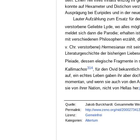
sein. Einen Teil ihres Inhalts entzog ih
konnte auf Hexameter und Distichon verzi
Ausprägung bei Euripides und in der neu
Lauter Aufzählung zum Ersatz für de
verstorbene Geliebte Lyde, wo alles mö
meldet sich dann die Parodie; erhalten i
mit verschiedenen Philosophen erzählt, d
v. Chr. verstorbene)
Hermesianax
mit sei
Literaturgeschichte der bisherigen Liebes
Pleiade, dessen elegische Fragmente in 
314
Kallimachos
, für den Ovid bekanntlic
auf, ein echtes Leben gaben ihr aber doch
momentan, und wenn sie auch von den Alex
sie von ihrer Nation, nicht von Hellas her.
Quelle:
Jakob Burckhardt: Gesammelte Wer
Permalink:
http://www.zeno.org/nid/200027341
Lizenz:
Gemeinfrei
Kategorien:
Altertum