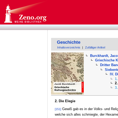
Geschichte
Inhaltsverzeichnis
|
Zufälliger Artikel
Burckhardt, Jac
Griechische K
Dritter Ban
Siebent
IV. 
1
2.
3
2. Die Elegie
Gewiß gab es in der Volks- und Reli
[151]
welche sich alles schmiegte, der Hexamet