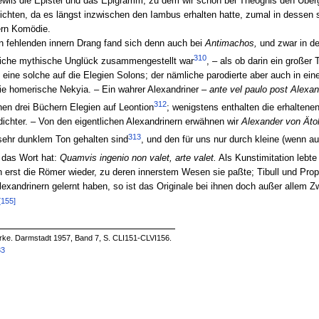
r gewiß die Epistel und das Epigramm, zu dem wir schon bei Theognis den Über
chten, da es längst inzwischen den Iambus erhalten hatte, zumal in dessen s
ern Komödie.
n fehlenden innern Drang fand sich denn auch bei
Antimachos,
und zwar in de
310
gliche mythische Unglück zusammengestellt war
, – als ob darin ein großer 
st eine solche auf die Elegien Solons; der nämliche parodierte aber auch in e
ie homerische Nekyia. – Ein wahrer Alexandriner –
ante vel paulo post Alexa
312
nen drei Büchern Elegien auf Leontion
; wenigstens enthalten die erhaltenen
dichter. – Von den eigentlichen Alexandrinern erwähnen wir
Alexander von Ätol
313
sehr dunklem Ton gehalten sind
, und den für uns nur durch kleine (wenn a
h das Wort hat:
Quamvis ingenio non valet, arte valet.
Als Kunstimitation lebte 
 erst die Römer wieder, zu deren innerstem Wesen sie paßte; Tibull und Prope
andrinern gelernt haben, so ist das Originale bei ihnen doch außer allem Zwei
[155]
ke. Darmstadt 1957, Band 7, S. CLI151-CLVI156.
33