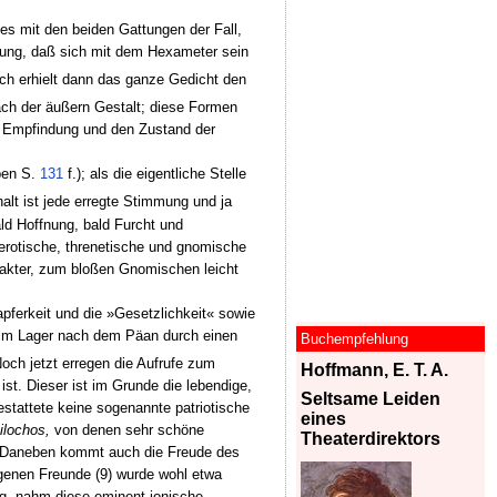
es mit den beiden Gattungen der Fall,
tzung, daß sich mit dem Hexameter sein
ch erhielt dann das ganze Gedicht den
ch der äußern Gestalt; diese Formen
en Empfindung und den Zustand der
oben S.
131
f.); als die eigentliche Stelle
nhalt ist jede erregte Stimmung und ja
ld Hoffnung, bald Furcht und
 erotische, threnetische und gnomische
rakter, zum bloßen Gnomischen leicht
pferkeit und die »Gesetzlichkeit« sowie
 im Lager nach dem Päan durch einen
Buchempfehlung
Noch jetzt erregen die Aufrufe zum
Hoffmann, E. T. A.
st. Dieser ist im Grunde die lebendige,
Seltsame Leiden
stattete keine sogenannte patriotische
eines
ilochos,
von denen sehr schöne
Theaterdirektors
). Daneben kommt auch die Freude des
genen Freunde (9) wurde wohl etwa
ag, nahm diese eminent ionische