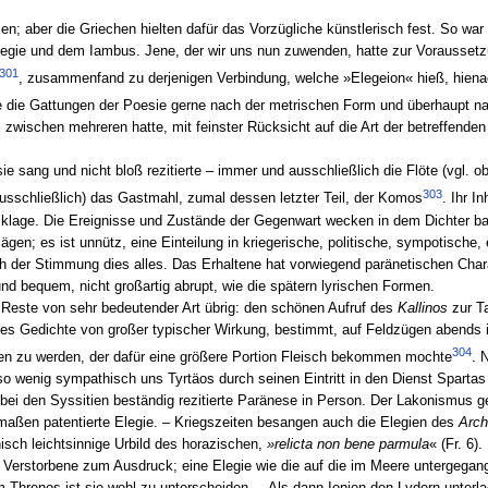
; aber die Griechen hielten dafür das Vorzügliche künstlerisch fest. So war 
 Elegie und dem Iambus. Jene, der wir uns nun zuwenden, hatte zur Vorausse
301
, zusammenfand zu derjenigen Verbindung, welche »Elegeion« hieß, hiena
 die Gattungen der Poesie gerne nach der metrischen Form und überhaupt na
zwischen mehreren hatte, mit feinster Rücksicht auf die Art der betreffend
ie sang und nicht bloß rezitierte – immer und ausschließlich die Flöte (vgl. 
303
u ausschließlich) das Gastmahl, zumal dessen letzter Teil, der Komos
. Ihr I
sklage. Die Ereignisse und Zustände der Gegenwart wecken in dem Dichter ba
gen; es ist unnütz, eine Einteilung in kriegerische, politische, sympotische,
ch der Stimmung dies alles. Das Erhaltene hat vorwiegend paränetischen Cha
nd bequem, nicht großartig abrupt, wie die spätern lyrischen Formen.
Reste von sehr bedeutender Art übrig: den schönen Aufruf des
Kallinos
zur Ta
es Gedichte von großer typischer Wirkung, bestimmt, auf Feldzügen abends
304
en zu werden, der dafür eine größere Portion Fleisch bekommen mochte
. 
o wenig sympathisch uns Tyrtäos durch seinen Eintritt in den Dienst Spartas i
bei den Syssitien beständig rezitierte Paränese in Person. Der Lakonismus ge
maßen patentierte Elegie. – Kriegszeiten besangen auch die Elegien des
Arch
isch leichtsinnige Urbild des horazischen,
»relicta non bene parmula
« (Fr. 6
 Verstorbene zum Ausdruck; eine Elegie wie die auf die im Meere untergegan
Threnos ist sie wohl zu unterscheiden. – Als dann Ionien den Lydern unterl