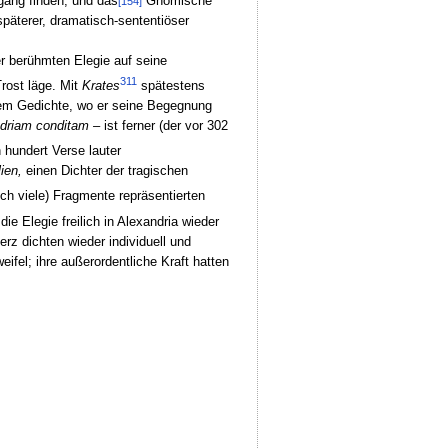
gang finden, und das
Gnomische
[154]
päterer, dramatisch-sententiöser
r berühmten Elegie auf seine
311
Trost läge. Mit
Krates
spätestens
inem Gedichte, wo er seine Begegnung
ndriam conditam –
ist ferner (der vor 302
 hundert Verse lauter
ien,
einen Dichter der tragischen
uch viele) Fragmente repräsentierten
die Elegie freilich in Alexandria wieder
rz dichten wieder individuell und
fel; ihre außerordentliche Kraft hatten