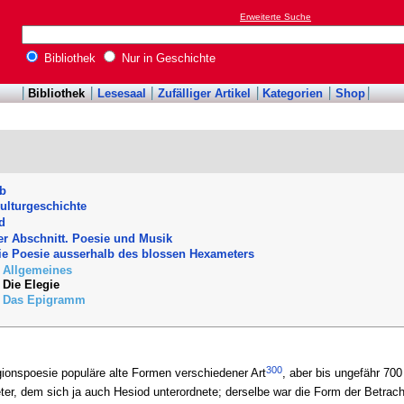
Erweiterte Suche
Bibliothek
Nur in Geschichte
Bibliothek
Lesesaal
Zufälliger Artikel
Kategorien
Shop
ob
ulturgeschichte
d
er Abschnitt. Poesie und Musik
Die Poesie ausserhalb des blossen Hexameters
. Allgemeines
 Die Elegie
. Das Epigramm
300
gionspoesie populäre alte Formen verschiedener Art
, aber bis ungefähr 700
er, dem sich ja auch Hesiod unterordnete; derselbe war die Form der Betrach