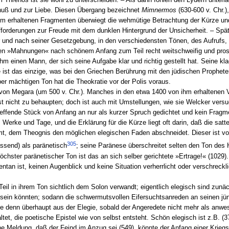
uß und zur Liebe. Diesen Übergang bezeichnet
Mimnermos
(630-600 v. Chr.)
 ihm erhaltenen Fragmenten überwiegt die wehmütige Betrachtung der Kürze un
ufforderungen zur Freude mit dem dunklen Hintergrund der Unsicherheit. – Spät
or und nach seiner Gesetzgebung, in den verschiedensten Tönen, des Aufrufs,
en »Mahnungen« nach schönem Anfang zum Teil recht weitschweifig und prosai
hm einen Mann, der sich seine Aufgabe klar und richtig gestellt hat. Seine k
e ist das einzige, was bei den Griechen Berührung mit den jüdischen Propheten
er mächtigen Ton hat die Theokratie vor der Polis voraus.
von Megara (um 500 v. Chr.). Manches in den etwa 1400 von ihm erhaltenen V
st nicht zu behaupten; doch ist auch mit Umstellungen, wie sie Welcker versuch
reffende Stück von Anfang an nur als kurzer Spruch gedichtet und kein Fragm
Werke und Tage, und die Erklärung für die Kürze liegt oft darin, daß die satte
mt, dem Theognis den möglichen elegischen Faden abschneidet. Dieser ist v
305
end) als paränetisch
; seine Paränese überschreitet selten den Ton des 
öchster paränetischer Ton ist das an sich selber gerichtete »Ertrage!« (1029
an ist, keinen Augenblick und keine Situation verherrlicht oder verschreckli
Teil in ihrem Ton sichtlich dem Solon verwandt; eigentlich elegisch sind zun
 sein könnten; sodann die schwermutsvollen Eifersuchtsanreden an seinen j
e denn überhaupt aus der Elegie, sobald der Angeredete nicht mehr als anwe
tet, die poetische Epistel wie von selbst entsteht. Schön elegisch ist z.B. (
e Meldung, daß der Feind im Anzug sei (549), könnte der Anfang einer Kriegs