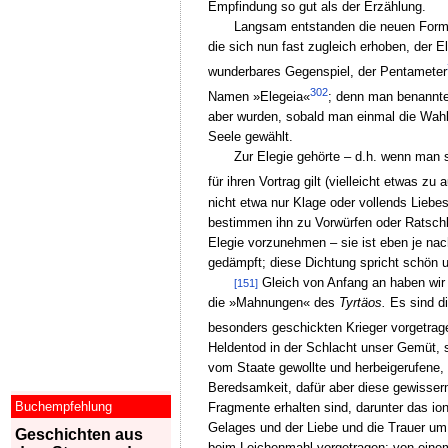
Empfindung so gut als der Erzählung.
Langsam entstanden die neuen Formen
die sich nun fast zugleich erhoben, der
wunderbares Gegenspiel, der Pentameter
302
Namen »Elegeia«
; denn man benannte
aber wurden, sobald man einmal die Wahl 
Seele gewählt.
Zur Elegie gehörte – d.h. wenn man s
für ihren Vortrag gilt (vielleicht etwas z
nicht etwa nur Klage oder vollends Liebe
bestimmen ihn zu Vorwürfen oder Ratschlä
Elegie vorzunehmen – sie ist eben je na
gedämpft; diese Dichtung spricht schön u
Gleich von Anfang an haben wir 
[151]
die »Mahnungen« des
Tyrtäos.
Es sind di
besonders geschickten Krieger vorgetrag
Heldentod in der Schlacht unser Gemüt, s
vom Staate gewollte und herbeigerufene, 
Beredsamkeit, dafür aber diese gewisser
Buchempfehlung
Fragmente erhalten sind, darunter das ion
Gelages und der Liebe und die Trauer um
Geschichten aus
beim Leichenmahl vorgetragen; von einem 