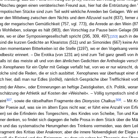
r Abscheu gegen einen verräterischen Freund aus, hier hat die Entrüstung den
mpotischen Stücke sind zum Teil wohl wirkliche Anreden bei Gelagen. Wir eri
er den Mittelweg zwischen dem Nichts und dem Allzuviel sucht (837), ferner 
g der megarischen Gemütlichkeit (757, vgl. 773), die Anrede an den Wein (8
Wohlleben, solange es hält (983), den Vorschlag zur Pause beim Gelage (997)
te, wo er
über
Symposiengesellschaft spricht (295, 309, 497);
auch in der
[153]
nd die kurzen Gedichte an Klearistos (511) und an Simonides (667) keine 
ksten momentanen Bitterkeiten ist die Stelle (1197), wo er den Vogelsang ve
ndbesitz erinnert. – Die Erotika (von 1231 an) sind zum Teil ganz gewiß von 
alls ist das meiste alt und von den ähnlichen Gedichten der Anthologie versc
ie
Xenophanes
für ein Opfer mit Gelage verfaßt hat, von wo er nur wünscht, 
solche sind die Reden, die er sich ausbittet. Xenophanes war überhaupt einer 
ch hier, daß man nur Edles (
ἐσϑλά
), nämlich Gespräche über Trefflichkeit vor
ατα
) der Alten«, oder Erinnerungen an heftige Zwistigkeiten, d.h. Politik, wora
rschätzung der Athletik auf Kosten der »Weisheit«. – Völlig sympotisch sind
307
308
eint
, sowie die rätselhaften Fragmente des
Dionysios Chalkus
. –
Mit
Kr
der Poesie auf, was sie im ältern Epos nicht war; er führt eine Anzahl von E
hen) sei die Erfinderin des Tongeschirrs, des Kindes von Scheibe, Ton und K
ener denken, so findet sich dagegen die helle Prosa in dem Stück über die M
ken und das systematische Herumgehen des Trinkens vermeiden, was dem Leibe
Fragment des Kritias über Anakreon; aber die innere Notwendigkeit der Eleg