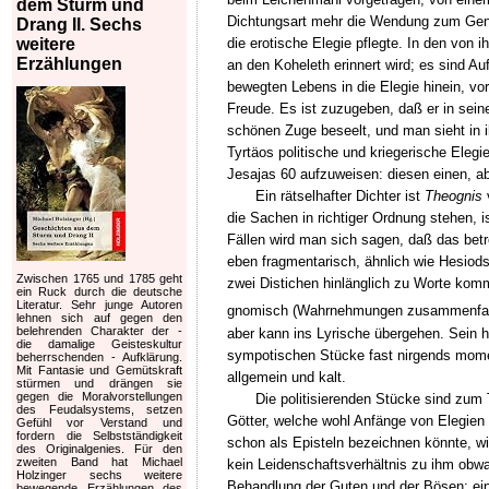
dem Sturm und
Dichtungsart mehr die Wendung zum Gen
Drang II. Sechs
weitere
die erotische Elegie pflegte. In den von
Erzählungen
an den Koheleth erinnert wird; es sind A
bewegten Lebens in die Elegie hinein, v
Freude. Es ist zuzugeben, daß er in sein
schönen Zuge beseelt, und man sieht in i
Tyrtäos politische und kriegerische Elegi
Jesajas 60 aufzuweisen: diesen einen, ab
Ein rätselhafter Dichter ist
Theognis
die Sachen in richtiger Ordnung stehen, i
Fällen wird man sich sagen, daß das bet
eben fragmentarisch, ähnlich wie Hesiods 
Zwischen 1765 und 1785 geht
zwei Distichen hinlänglich zu Worte kom
ein Ruck durch die deutsche
Literatur. Sehr junge Autoren
gnomisch (Wahrnehmungen zusammenfass
lehnen sich auf gegen den
belehrenden Charakter der -
aber kann ins Lyrische übergehen. Sein h
die damalige Geisteskultur
sympotischen Stücke fast nirgends moment
beherrschenden - Aufklärung.
Mit Fantasie und Gemütskraft
allgemein und kalt.
stürmen und drängen sie
gegen die Moralvorstellungen
Die politisierenden Stücke sind zum 
des Feudalsystems, setzen
Götter, welche wohl Anfänge von Elegien
Gefühl vor Verstand und
fordern die Selbstständigkeit
schon als Episteln bezeichnen könnte, wi
des Originalgenies. Für den
zweiten Band hat Michael
kein Leidenschaftsverhältnis zu ihm obwal
Holzinger sechs weitere
Behandlung der Guten und der Bösen; ein
bewegende Erzählungen des