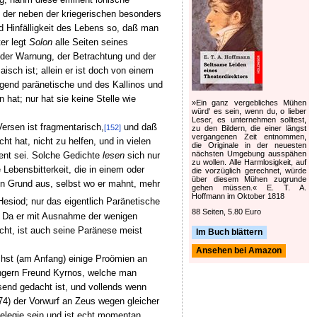
, der neben der kriegerischen besonders
d Hinfälligkeit des Lebens so, daß man
er legt
Solon
alle Seiten seines
 der Warnung, der Betrachtung und der
sch ist; allein er ist doch von einem
lagend paränetische und des Kallinos und
 hat; nur hat sie keine Stelle wie
»Ein ganz vergebliches Mühen
würd' es sein, wenn du, o lieber
Leser, es unternehmen solltest,
ersen ist fragmentarisch,
und daß
[152]
zu den Bildern, die einer längst
vergangenen Zeit entnommen,
t hat, nicht zu helfen, und in vielen
die Originale in der neuesten
nächsten Umgebung ausspähen
ent sei. Solche Gedichte
lesen
sich nur
zu wollen. Alle Harmlosigkeit, auf
 Lebensbitterkeit, die in einem oder
die vorzüglich gerechnet, würde
über diesem Mühen zugrunde
on Grund aus, selbst wo er mahnt, mehr
gehen müssen.« E. T. A.
Hoffmann im Oktober 1818
Hesiod; nur das eigentlich Paränetische
88 Seiten, 5.80 Euro
). Da er mit Ausnahme der wenigen
cht, ist auch seine Paränese meist
Im Buch blättern
Ansehen bei Amazon
ächst (am Anfang) einige Proömien an
üngern Freund Kyrnos, welche man
send gedacht ist, und vollends wenn
374) der Vorwurf an Zeus wegen gleicher
elegie sein und ist echt momentan,