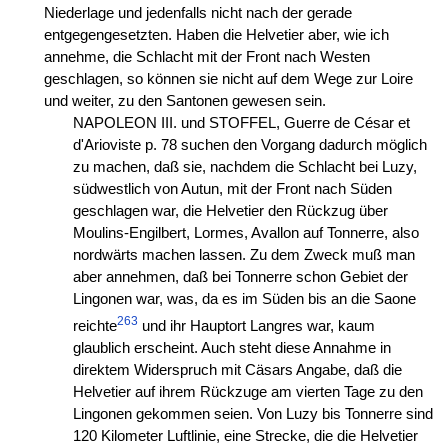
Niederlage und jedenfalls nicht nach der gerade
entgegengesetzten. Haben die Helvetier aber, wie ich
annehme, die Schlacht mit der Front nach Westen
geschlagen, so können sie nicht auf dem Wege zur Loire
und weiter, zu den Santonen gewesen sein.
NAPOLEON III. und STOFFEL, Guerre de César et
d'Arioviste p. 78 suchen den Vorgang dadurch möglich
zu machen, daß sie, nachdem die Schlacht bei Luzy,
südwestlich von Autun, mit der Front nach Süden
geschlagen war, die Helvetier den Rückzug über
Moulins-Engilbert, Lormes, Avallon auf Tonnerre, also
nordwärts machen lassen. Zu dem Zweck muß man
aber annehmen, daß bei Tonnerre schon Gebiet der
Lingonen war, was, da es im Süden bis an die Saone
263
reichte
und ihr Hauptort Langres war, kaum
glaublich erscheint. Auch steht diese Annahme in
direktem Widerspruch mit Cäsars Angabe, daß die
Helvetier auf ihrem Rückzuge am vierten Tage zu den
Lingonen gekommen seien. Von Luzy bis Tonnerre sind
120 Kilometer Luftlinie, eine Strecke, die die Helvetier