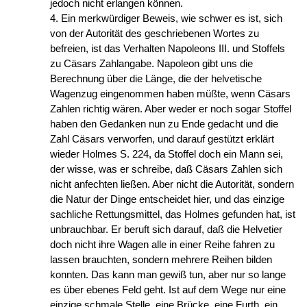
jedoch nicht erlangen können.
4. Ein merkwürdiger Beweis, wie schwer es ist, sich
von der Autorität des geschriebenen Wortes zu
befreien, ist das Verhalten Napoleons III. und Stoffels
zu Cäsars Zahlangabe. Napoleon gibt uns die
Berechnung über die Länge, die der helvetische
Wagenzug eingenommen haben müßte, wenn Cäsars
Zahlen richtig wären. Aber weder er noch sogar Stoffel
haben den Gedanken nun zu Ende gedacht und die
Zahl Cäsars verworfen, und darauf gestützt erklärt
wieder Holmes S. 224, da Stoffel doch ein Mann sei,
der wisse, was er schreibe, daß Cäsars Zahlen sich
nicht anfechten ließen. Aber nicht die Autorität, sondern
die Natur der Dinge entscheidet hier, und das einzige
sachliche Rettungsmittel, das Holmes gefunden hat, ist
unbrauchbar. Er beruft sich darauf, daß die Helvetier
doch nicht ihre Wagen alle in einer Reihe fahren zu
lassen brauchten, sondern mehrere Reihen bilden
konnten. Das kann man gewiß tun, aber nur so lange
es über ebenes Feld geht. Ist auf dem Wege nur eine
einzige schmale Stelle, eine Brücke, eine Furth, ein