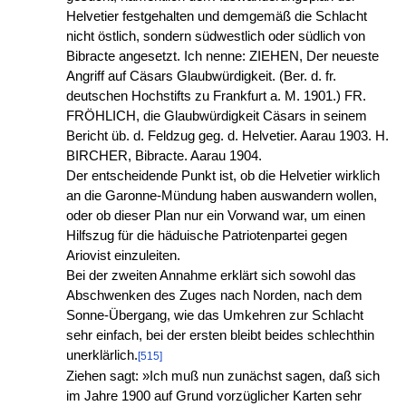
Helvetier festgehalten und demgemäß die Schlacht
nicht östlich, sondern südwestlich oder südlich von
Bibracte angesetzt. Ich nenne: ZIEHEN, Der neueste
Angriff auf Cäsars Glaubwürdigkeit. (Ber. d. fr.
deutschen Hochstifts zu Frankfurt a. M. 1901.) FR.
FRÖHLICH, die Glaubwürdigkeit Cäsars in seinem
Bericht üb. d. Feldzug geg. d. Helvetier. Aarau 1903. H.
BIRCHER, Bibracte. Aarau 1904.
Der entscheidende Punkt ist, ob die Helvetier wirklich
an die Garonne-Mündung haben auswandern wollen,
oder ob dieser Plan nur ein Vorwand war, um einen
Hilfszug für die häduische Patriotenpartei gegen
Ariovist einzuleiten.
Bei der zweiten Annahme erklärt sich sowohl das
Abschwenken des Zuges nach Norden, nach dem
Sonne-Übergang, wie das Umkehren zur Schlacht
sehr einfach, bei der ersten bleibt beides schlechthin
unerklärlich.
[515]
Ziehen sagt: »Ich muß nun zunächst sagen, daß sich
im Jahre 1900 auf Grund vorzüglicher Karten sehr