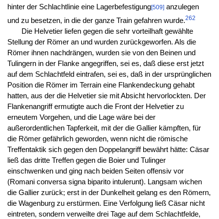
hinter der Schlachtlinie eine Lagerbefestigung
anzulegen
[509]
262
und zu besetzen, in die der ganze Train gefahren wurde.
Die Helvetier liefen gegen die sehr vorteilhaft gewählte
Stellung der Römer an und wurden zurückgeworfen. Als die
Römer ihnen nachdrängen, wurden sie von den Beinen und
Tulingern in der Flanke angegriffen, sei es, daß diese erst jetzt
auf dem Schlachtfeld eintrafen, sei es, daß in der ursprünglichen
Position die Römer im Terrain eine Flankendeckung gehabt
hatten, aus der die Helvetier sie mit Absicht hervorlockten. Der
Flankenangriff ermutigte auch die Front der Helvetier zu
erneutem Vorgehen, und die Lage wäre bei der
außerordentlichen Tapferkeit, mit der die Gallier kämpften, für
die Römer gefährlich geworden, wenn nicht die römische
Treffentaktik sich gegen den Doppelangriff bewährt hätte: Cäsar
ließ das dritte Treffen gegen die Boier und Tulinger
einschwenken und ging nach beiden Seiten offensiv vor
(Romani conversa signa biparito intulerunt). Langsam wichen
die Gallier zurück; erst in der Dunkelheit gelang es den Römern,
die Wagenburg zu erstürmen. Eine Verfolgung ließ Cäsar nicht
eintreten, sondern verweilte drei Tage auf dem Schlachtfelde,