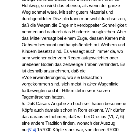
Hohlweg, so wirkt das ebenso, als wenn der ganze
Weg schmal wäre. Mit sehr gutem Material und
durchgebildeter Disziplin kann man wohl durchsetzen,
daß die Wagen die Enge mit verdoppelter Schnelligkeit
nehmen und dadurch das Hindernis ausgleichen. Aber
das Mittel versagt bei einem Zuge, dessen Karren mit
Ochsen bespannt und hauptsächlich mit Weibern und
Kindern besetzt sind. Es versagt auch immer da, wo
sehr weicher oder vom Regen aufgeweichter oder
unebener Boden das zeitweilige Traben verhindert. Es
ist deshalb anzunehmen, daß die
»Völkerwanderungen«, wo sie tatsächlich
vorgekommen sind, sich meist in
einer
Wagenlinie
fortbewegten und ihr Hilfsmittel in sehr kurzen
Tagemärschen hatten.
5. Daß Cäsars Angabe zu hoch sei, haben besonnene
Köpfe auch damals schon in Rom erkannt. Wir dürfen
das daraus entnehmen, daß wir bei Orosius (VI, 7, 6)
eine andere Tradition finden, wonach der Auszug
nur
157000 Köpfe stark war, von denen 47000
[514]