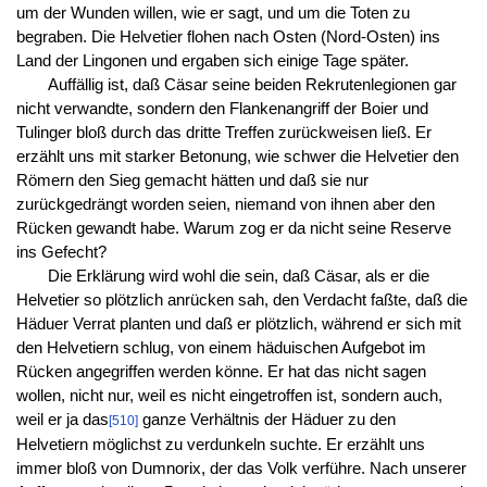
um der Wunden willen, wie er sagt, und um die Toten zu
begraben. Die Helvetier flohen nach Osten (Nord-Osten) ins
Land der Lingonen und ergaben sich einige Tage später.
Auffällig ist, daß Cäsar seine beiden Rekrutenlegionen gar
nicht verwandte, sondern den Flankenangriff der Boier und
Tulinger bloß durch das dritte Treffen zurückweisen ließ. Er
erzählt uns mit starker Betonung, wie schwer die Helvetier den
Römern den Sieg gemacht hätten und daß sie nur
zurückgedrängt worden seien, niemand von ihnen aber den
Rücken gewandt habe. Warum zog er da nicht seine Reserve
ins Gefecht?
Die Erklärung wird wohl die sein, daß Cäsar, als er die
Helvetier so plötzlich anrücken sah, den Verdacht faßte, daß die
Häduer Verrat planten und daß er plötzlich, während er sich mit
den Helvetiern schlug, von einem häduischen Aufgebot im
Rücken angegriffen werden könne. Er hat das nicht sagen
wollen, nicht nur, weil es nicht eingetroffen ist, sondern auch,
weil er ja das
ganze Verhältnis der Häduer zu den
[510]
Helvetiern möglichst zu verdunkeln suchte. Er erzählt uns
immer bloß von Dumnorix, der das Volk verführe. Nach unserer