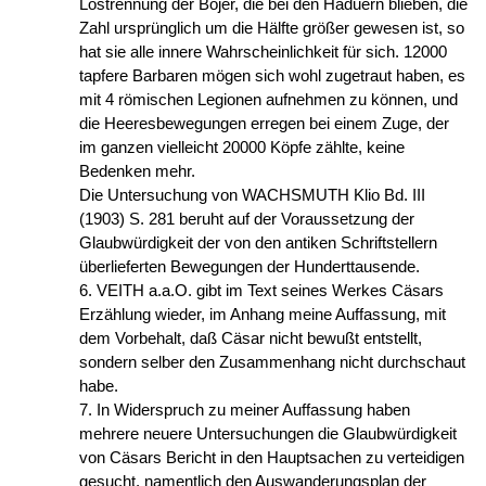
Lostrennung der Bojer, die bei den Häduern blieben, die
Zahl ursprünglich um die Hälfte größer gewesen ist, so
hat sie alle innere Wahrscheinlichkeit für sich. 12000
tapfere Barbaren mögen sich wohl zugetraut haben, es
mit 4 römischen Legionen aufnehmen zu können, und
die Heeresbewegungen erregen bei einem Zuge, der
im ganzen vielleicht 20000 Köpfe zählte, keine
Bedenken mehr.
Die Untersuchung von WACHSMUTH Klio Bd. III
(1903) S. 281 beruht auf der Voraussetzung der
Glaubwürdigkeit der von den antiken Schriftstellern
überlieferten Bewegungen der Hunderttausende.
6. VEITH a.a.O. gibt im Text seines Werkes Cäsars
Erzählung wieder, im Anhang meine Auffassung, mit
dem Vorbehalt, daß Cäsar nicht bewußt entstellt,
sondern selber den Zusammenhang nicht durchschaut
habe.
7. In Widerspruch zu meiner Auffassung haben
mehrere neuere Untersuchungen die Glaubwürdigkeit
von Cäsars Bericht in den Hauptsachen zu verteidigen
gesucht, namentlich den Auswanderungsplan der