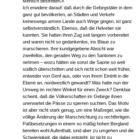
Mensch bestreiten.«
Ich erwidere darauf: daß durch die Gebirgstäler in dem
ganz gut bevölkerten, an Städten und Verkehr
keineswegs armen Lande auch Wege gingen, ist ganz
selbstverständlich. Ebenso, daß die Helvetier sie
kannten. Sie hatten ihren Zug seit langem vorbereitet
und waren nicht so gedankenlos, ins Blaue zu
marschieren. Ihre kundgegebene Absicht war
zweifellos, den geraden Weg zu den Santonen zu
nehmen – wozu hätten sie sonst die Saone so weit
südlich überschritten und sich nicht schon weit früher,
entweder von Genf aus, oder von ihrem Eintritt in die
Ebene an, nordwestlich gewandt? Was hatte nun der
Umweg im rechten Winkel für einen Zweck? Denkbar
scheint, daß die Völkerschaften im Gebirge ihnen
unerwartet die Pässe zu sperren suchten. Das Motiv
ist aber nicht stark genug, um eine Maßregel, wie die
völlige Änderung der Marschrichtung zu rechtfertigen.
Paßbesetzungen in einem so mäßig hohen Bergland
bereiten wohl Aufenthalt, sind aber zu umgehen und die
Schwierigkeit, die dabei entsteht, ist nicht zu