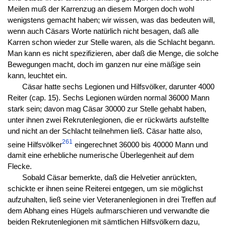
Meilen muß der Karrenzug an diesem Morgen doch wohl
wenigstens gemacht haben; wir wissen, was das bedeuten will,
wenn auch Cäsars Worte natürlich nicht besagen, daß alle
Karren schon wieder zur Stelle waren, als die Schlacht begann.
Man kann es nicht spezifizieren, aber daß die Menge, die solche
Bewegungen macht, doch im ganzen nur eine mäßige sein
kann, leuchtet ein.
Cäsar hatte sechs Legionen und Hilfsvölker, darunter 4000
Reiter (cap. 15). Sechs Legionen würden normal 36000 Mann
stark sein; davon mag Cäsar 30000 zur Stelle gehabt haben,
unter ihnen zwei Rekrutenlegionen, die er rückwärts aufstellte
und nicht an der Schlacht teilnehmen ließ. Cäsar hatte also,
261
seine Hilfsvölker
eingerechnet 36000 bis 40000 Mann und
damit eine erhebliche numerische Überlegenheit auf dem
Flecke.
Sobald Cäsar bemerkte, daß die Helvetier anrückten,
schickte er ihnen seine Reiterei entgegen, um sie möglichst
aufzuhalten, ließ seine vier Veteranenlegionen in drei Treffen auf
dem Abhang eines Hügels aufmarschieren und verwandte die
beiden Rekrutenlegionen mit sämtlichen Hilfsvölkern dazu,