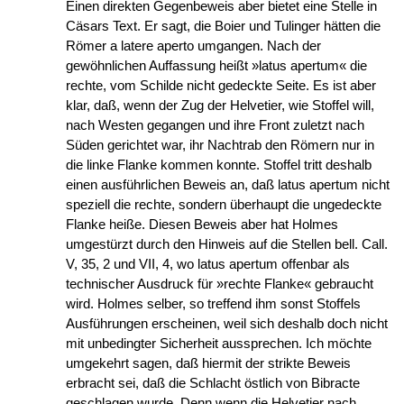
Einen direkten Gegenbeweis aber bietet eine Stelle in
Cäsars Text. Er sagt, die Boier und Tulinger hätten die
Römer a latere aperto umgangen. Nach der
gewöhnlichen Auffassung heißt »latus apertum« die
rechte, vom Schilde nicht gedeckte Seite. Es ist aber
klar, daß, wenn der Zug der Helvetier, wie Stoffel will,
nach Westen gegangen und ihre Front zuletzt nach
Süden gerichtet war, ihr Nachtrab den Römern nur in
die linke Flanke kommen konnte. Stoffel tritt deshalb
einen ausführlichen Beweis an, daß latus apertum nicht
speziell die rechte, sondern überhaupt die ungedeckte
Flanke heiße. Diesen Beweis aber hat Holmes
umgestürzt durch den Hinweis auf die Stellen bell. Call.
V, 35, 2 und VII, 4, wo latus apertum offenbar als
technischer Ausdruck für »rechte Flanke« gebraucht
wird. Holmes selber, so treffend ihm sonst Stoffels
Ausführungen erscheinen, weil sich deshalb doch nicht
mit unbedingter Sicherheit aussprechen. Ich möchte
umgekehrt sagen, daß hiermit der strikte Beweis
erbracht sei, daß die Schlacht östlich von Bibracte
geschlagen wurde. Denn wenn die Helvetier nach