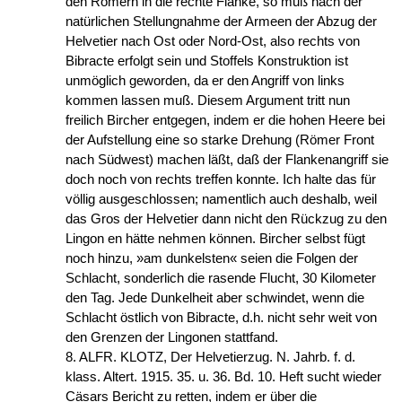
den Römern in die rechte Flanke, so muß nach der
natürlichen Stellungnahme der Armeen der Abzug der
Helvetier nach Ost oder Nord-Ost, also rechts von
Bibracte erfolgt sein und Stoffels Konstruktion ist
unmöglich geworden, da er den Angriff von links
kommen lassen muß. Diesem Argument tritt nun
freilich Bircher entgegen, indem er die hohen Heere bei
der Aufstellung eine so starke Drehung (Römer Front
nach Südwest) machen läßt, daß der Flankenangriff sie
doch noch von rechts treffen konnte. Ich halte das für
völlig ausgeschlossen; namentlich auch deshalb, weil
das Gros der Helvetier dann nicht den Rückzug zu den
Lingon en hätte nehmen können. Bircher selbst fügt
noch hinzu, »am dunkelsten« seien die Folgen der
Schlacht, sonderlich die rasende Flucht, 30 Kilometer
den Tag. Jede Dunkelheit aber schwindet, wenn die
Schlacht östlich von Bibracte, d.h. nicht sehr weit von
den Grenzen der Lingonen stattfand.
8. ALFR. KLOTZ, Der Helvetierzug. N. Jahrb. f. d.
klass. Altert. 1915. 35. u. 36. Bd. 10. Heft sucht wieder
Cäsars Bericht zu retten, indem er über die