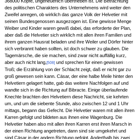
368000 Köpfe, ungeheuerlich übertrieben ist. Die Betrachtung
des politischen Charakters des Unternehmens wird weiter den
Zweifel anregen, ob wirklich das ganze Volk der Helvetier mit
seinen Bundesgenossen ausgezogen ist. Eine gewisse Menge
Weiber und Kinder waren gewiß dabei, das erforderte der Plan,
aber daß die Helvetier sich wirklich mit allen ihren Familien und
ihrem ganzen Hausrat beladen und ihre Weiler und Dörfer hinter
sich verbrannt haben sollten, ist doch schwer zu glauben. Die
Tagemärsche, die sie machen, sind zwar nicht auffällig kurz,
aber auch nicht lang,
und sprechen für einen gewissen
[508]
Troß; die Erzählung von der Schlacht zeigt, daß er nicht gar zu
groß gewesen sein kann. Cäsar, der eine halbe Meile hinter den
Helvetiern gelagert hatte, gab das weitere Nachfolgen auf und
wandte sich in die Richtung auf Bibracte. Einige überlaufende
Knechte brachten den Helvetiern diese Nachricht, sie kehrten
um, und um die siebente Stunde, also zwischen 12 und 1 Uhr
mittags, begann das Gefecht. Die Helvetier waren mit allen ihren
Karren gefolgt und bildeten aus ihnen eine Wagenburg. Die
Helvetier haben also mit allen ihren Karren erst ihren Marsch in
der einen Richtung angetreten, dann sind sie umgekehrt und
sind Cäsar in der andern Richtung gefolgt. Anderthalb bis zwei