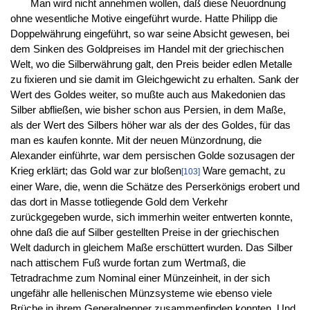
Man wird nicht annehmen wollen, daß diese Neuordnung
ohne wesentliche Motive eingeführt wurde. Hatte Philipp die
Doppelwährung eingeführt, so war seine Absicht gewesen, bei
dem Sinken des Goldpreises im Handel mit der griechischen
Welt, wo die Silberwährung galt, den Preis beider edlen Metalle
zu fixieren und sie damit im Gleichgewicht zu erhalten. Sank der
Wert des Goldes weiter, so mußte auch aus Makedonien das
Silber abfließen, wie bisher schon aus Persien, in dem Maße,
als der Wert des Silbers höher war als der des Goldes, für das
man es kaufen konnte. Mit der neuen Münzordnung, die
Alexander einführte, war dem persischen Golde sozusagen der
Krieg erklärt; das Gold war zur bloßen
Ware gemacht, zu
[103]
einer Ware, die, wenn die Schätze des Perserkönigs erobert und
das dort in Masse totliegende Gold dem Verkehr
zurückgegeben wurde, sich immerhin weiter entwerten konnte,
ohne daß die auf Silber gestellten Preise in der griechischen
Welt dadurch in gleichem Maße erschüttert wurden. Das Silber
nach attischem Fuß wurde fortan zum Wertmaß, die
Tetradrachme zum Nominal einer Münzeinheit, in der sich
ungefähr alle hellenischen Münzsysteme wie ebenso viele
Brüche in ihrem Generalnenner zusammenfinden konnten. Und