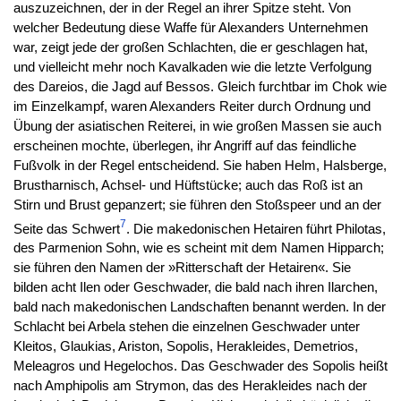
auszuzeichnen, der in der Regel an ihrer Spitze steht. Von
welcher Bedeutung diese Waffe für Alexanders Unternehmen
war, zeigt jede der großen Schlachten, die er geschlagen hat,
und vielleicht mehr noch Kavalkaden wie die letzte Verfolgung
des Dareios, die Jagd auf Bessos. Gleich furchtbar im Chok wie
im Einzelkampf, waren Alexanders Reiter durch Ordnung und
Übung der asiatischen Reiterei, in wie großen Massen sie auch
erscheinen mochte, überlegen, ihr Angriff auf das feindliche
Fußvolk in der Regel entscheidend. Sie haben Helm, Halsberge,
Brustharnisch, Achsel- und Hüftstücke; auch das Roß ist an
Stirn und Brust gepanzert; sie führen den Stoßspeer und an der
7
Seite das Schwert
. Die makedonischen Hetairen führt Philotas,
des Parmenion Sohn, wie es scheint mit dem Namen Hipparch;
sie führen den Namen der »Ritterschaft der Hetairen«. Sie
bilden acht Ilen oder Geschwader, die bald nach ihren Ilarchen,
bald nach makedonischen Landschaften benannt werden. In der
Schlacht bei Arbela stehen die einzelnen Geschwader unter
Kleitos, Glaukias, Ariston, Sopolis, Herakleides, Demetrios,
Meleagros und Hegelochos. Das Geschwader des Sopolis heißt
nach Amphipolis am Strymon, das des Herakleides nach der