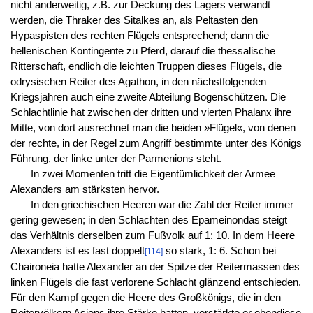
nicht anderweitig, z.B. zur Deckung des Lagers verwandt
werden, die Thraker des Sitalkes an, als Peltasten den
Hypaspisten des rechten Flügels entsprechend; dann die
hellenischen Kontingente zu Pferd, darauf die thessalische
Ritterschaft, endlich die leichten Truppen dieses Flügels, die
odrysischen Reiter des Agathon, in den nächstfolgenden
Kriegsjahren auch eine zweite Abteilung Bogenschützen. Die
Schlachtlinie hat zwischen der dritten und vierten Phalanx ihre
Mitte, von dort ausrechnet man die beiden »Flügel«, von denen
der rechte, in der Regel zum Angriff bestimmte unter des Königs
Führung, der linke unter der Parmenions steht.
In zwei Momenten tritt die Eigentümlichkeit der Armee
Alexanders am stärksten hervor.
In den griechischen Heeren war die Zahl der Reiter immer
gering gewesen; in den Schlachten des Epameinondas steigt
das Verhältnis derselben zum Fußvolk auf 1: 10. In dem Heere
Alexanders ist es fast doppelt
so stark, 1: 6. Schon bei
[114]
Chaironeia hatte Alexander an der Spitze der Reitermassen des
linken Flügels die fast verlorene Schlacht glänzend entschieden.
Für den Kampf gegen die Heere des Großkönigs, die in den