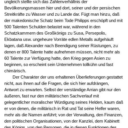
ungleich stellte sich das Zahlenverhältnis der
Bevölkerungsmassen hier und dort, seiner und der persischen
Streitkräfte zu Wasser und zu Lande dar. Fügt man hinzu, daß
der makedonische Schatz beim Tode Philipps erschöpft und mit
500 Talenten Schulden belastet war, während in den
Schatzkammern des Großkönigs zu Susa, Persepolis,
Ekbatana usw. ungeheure Vorräte edlen Metalls aufgehäuft
lagen, daß Alexander nach Beendigung seiner Rüstungen, zu
denen er 800 Talente hatte aufnehmen müssen, nicht mehr als
60 Talente zur Verfügung hatte, den Krieg gegen Asien zu
beginnen, so erscheint sein Unternehmen tollkühn und fast
chimärisch.
Der Charakter der uns erhaltenen Überlieferungen gestattet
nicht, aus ihnen auf die Fragen, die sich hier aufdrängen,
Antwort zu erwarten. Selbst der verständige Arrian gibt nur den
äußeren, fast nur den militärischen Sachverlauf mit
gelegentlicher moralischer Würdigung seines Helden, kaum daß
er von denen, die militärisch in Rat und Tat seine Helfer waren,
mehr als die Namen anführt; von der Verwaltung, den Finanzen,
den politischen Organisationen, von der Kanzlei, dem Kabinett
des Königs, von den Personen, die in diesen Funktionen des