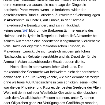
derer kommen zu lassen, die nach Lage der Dinge die
persische Partei waren, wenn sie fortfuhren, wider den
geschlossenen Bund zu arbeiten. Zur weiteren Sicherung lagen
in Akrokorinth, in Chalkis, auf Euboia, in der Kadmeia
makedonische Besatzungen; und als ihr Rückhalt,
keineswegs
bloß um die Barbarenstämme jenseits des
[108]
Haimos und in Illyrien in Respekt zu halten, ließ Alexander bei
seinem Ausmarsch eine bedeutende Kriegsmacht, vielleicht die
volle Hälfte der eigentlich makedonischen Truppen, in
Makedonien zurück, die sich zugleich mit dem jährlichen
Nachwuchs an Rekruten verstärkte und als Depot der für die
Armee in Asien auszubildenden Ersatztruppen diente.
Noch blieb ein sehr wesentlicher Übelstand. Die
makedonische Seemacht war bei weitem nicht der persischen
gewachsen. Der Großkönig konnte, wie sich demnächst zeigte,
ohne weiteres 400 Kriegsschiffe in See schicken, seine Flotte
war die der Phoiniker und Kyprier, der besten Seeleute der Alten
Welt; mit den Inseln der Westküste Kleinasiens, die, obschon
nach dem Antialkidischen Frieden autonom, unter Tyrannen
oder Oligarchen ganz zur Verfügung des Großkönigs standen,