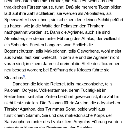
bedeutendsten sind die Thraker, die Sitalkes, wohl aus dem
thrakischen Fürstenhause, führt. Daß sie mehrere Taxen bilden,
läßt auf ihre Zahl schließen; sie werden als Akontisten, als
Speerwerfer bezeichnet; sie scheinen den kleinen Schild geführt
zu haben, wie ja die Waffe der Peltasten den Thrakern
nachgeahmt worden ist. Dann die Agrianer, auch sie sind
Akontisten, sie stehen unter Führung des Attalos, der vielleicht
ein Sohn des Fürsten Langaros war. Endlich die
Bogenschützen, teils Makedonen, teils Geworbene, wohl meist
aus Kreta; fast kein Gefecht, in dem sie und die Agrianer nicht
voran sind; in einem Jahre ist dreimal die Stelle des Toxarchen
neu besetzt worden; bei Eröffnung des Krieges führte sie
9
Klearchos
.
Daneben die leichte Reiterei, teils makedonische, teils
Paionen, Odryser, Völkerstämme, deren Tüchtigkeit im
Reiterdienst seit alten Zeiten berühmt gewesen ist; ihre Zahl ist
nicht festzustellen. Die Paionen führte Ariston, die odrysischen
Thraker Agathon, des Tyrimmas Sohn, beide wohl aus
fürstlichem Stamm. Sie und das makedonische Korps der
Sarissophoren unter des Lynkestiers Amyntas Führung werden