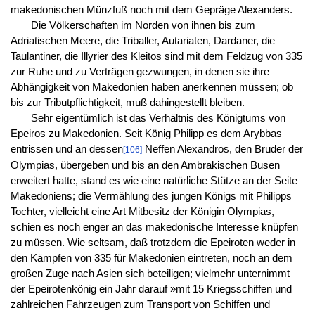
makedonischen Münzfuß noch mit dem Gepräge Alexanders.
Die Völkerschaften im Norden von ihnen bis zum
Adriatischen Meere, die Triballer, Autariaten, Dardaner, die
Taulantiner, die Illyrier des Kleitos sind mit dem Feldzug von 335
zur Ruhe und zu Verträgen gezwungen, in denen sie ihre
Abhängigkeit von Makedonien haben anerkennen müssen; ob
bis zur Tributpflichtigkeit, muß dahingestellt bleiben.
Sehr eigentümlich ist das Verhältnis des Königtums von
Epeiros zu Makedonien. Seit König Philipp es dem Arybbas
entrissen und an dessen
Neffen Alexandros, den Bruder der
[106]
Olympias, übergeben und bis an den Ambrakischen Busen
erweitert hatte, stand es wie eine natürliche Stütze an der Seite
Makedoniens; die Vermählung des jungen Königs mit Philipps
Tochter, vielleicht eine Art Mitbesitz der Königin Olympias,
schien es noch enger an das makedonische Interesse knüpfen
zu müssen. Wie seltsam, daß trotzdem die Epeiroten weder in
den Kämpfen von 335 für Makedonien eintreten, noch an dem
großen Zuge nach Asien sich beteiligen; vielmehr unternimmt
der Epeirotenkönig ein Jahr darauf »mit 15 Kriegsschiffen und
zahlreichen Fahrzeugen zum Transport von Schiffen und