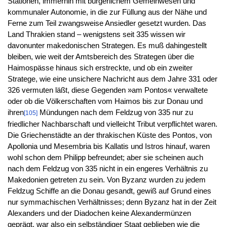
Stationen, immerhin mit bürgerlichem Gemeinwesen und
kommunaler Autonomie, in die zur Füllung aus der Nähe und
Ferne zum Teil zwangsweise Ansiedler gesetzt wurden. Das
Land Thrakien stand – wenigstens seit 335 wissen wir
davonunter makedonischen Strategen. Es muß dahingestellt
bleiben, wie weit der Amtsbereich des Strategen über die
Haimospässe hinaus sich erstreckte, und ob ein zweiter
Stratege, wie eine unsichere Nachricht aus dem Jahre 331 oder
326 vermuten läßt, diese Gegenden »am Pontos« verwaltete
oder ob die Völkerschaften vom Haimos bis zur Donau und
ihren
Mündungen nach dem Feldzug von 335 nur zu
[105]
friedlicher Nachbarschaft und vielleicht Tribut verpflichtet waren.
Die Griechenstädte an der thrakischen Küste des Pontos, von
Apollonia und Mesembria bis Kallatis und Istros hinauf, waren
wohl schon dem Philipp befreundet; aber sie scheinen auch
nach dem Feldzug von 335 nicht in ein engeres Verhältnis zu
Makedonien getreten zu sein. Von Byzanz wurden zu jedem
Feldzug Schiffe an die Donau gesandt, gewiß auf Grund eines
nur symmachischen Verhältnisses; denn Byzanz hat in der Zeit
Alexanders und der Diadochen keine Alexandermünzen
geprägt, war also ein selbständiger Staat geblieben wie die