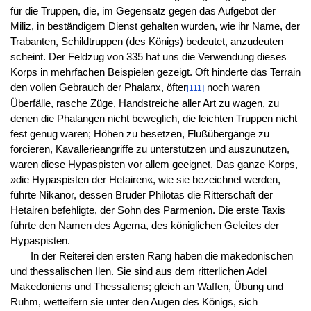
für die Truppen, die, im Gegensatz gegen das Aufgebot der
Miliz, in beständigem Dienst gehalten wurden, wie ihr Name, der
Trabanten, Schildtruppen (des Königs) bedeutet, anzudeuten
scheint. Der Feldzug von 335 hat uns die Verwendung dieses
Korps in mehrfachen Beispielen gezeigt. Oft hinderte das Terrain
den vollen Gebrauch der Phalanx, öfter
noch waren
[111]
Überfälle, rasche Züge, Handstreiche aller Art zu wagen, zu
denen die Phalangen nicht beweglich, die leichten Truppen nicht
fest genug waren; Höhen zu besetzen, Flußübergänge zu
forcieren, Kavallerieangriffe zu unterstützen und auszunutzen,
waren diese Hypaspisten vor allem geeignet. Das ganze Korps,
»die Hypaspisten der Hetairen«, wie sie bezeichnet werden,
führte Nikanor, dessen Bruder Philotas die Ritterschaft der
Hetairen befehligte, der Sohn des Parmenion. Die erste Taxis
führte den Namen des Agema, des königlichen Geleites der
Hypaspisten.
In der Reiterei den ersten Rang haben die makedonischen
und thessalischen Ilen. Sie sind aus dem ritterlichen Adel
Makedoniens und Thessaliens; gleich an Waffen, Übung und
Ruhm, wetteifern sie unter den Augen des Königs, sich