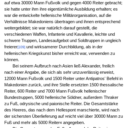
auf etwa 30000 Mann Fußvolk und gegen 4000 Reiter gebracht;
sie hatte unter ihm ihre eigentümliche Ausbildung erhalten; es
war die entwickelte hellenische Militärorganisation, auf die
Verhältnisse Makedoniens übertragen und ihnen entsprechend
weitergebildet; sie war natürlich darauf gestellt, die
verschiedenen Waffen, Infanterie und Kavallerie, leichte und
schwere Truppen, Landesaufgebot und Soldtruppen in ungleich
freierer
und wirksamerer Durchbildung, als in der
[109]
hellenischen Kriegskunst bisher erreicht war, verwenden zu
können.
Bei seinem Aufbruch nach Asien ließ Alexander, freilich
nach einer Angabe, die sich als sehr unzuverlässig erweist,
12000 Mann Fußvolk und 1500 Reiter unter Antipatros' Befehl in
Makedonien zurück, und ihre Stelle ersetzten 1500 thessalische
Reiter, 600 Reiter und 7000 Mann Fußvolk hellenischer
Bundestruppen, 5000 hellenische Söldner, außerdem Thraker
zu Fuß, odrysische und paionische Reiter. Die Gesamtstärke
des Heeres, das nach dem Hellespont marschierte, wird nach
der sichersten Überlieferung auf »nicht viel über 30000 Mann zu
Fuß und mehr als 5000 Reiter« angegeben.