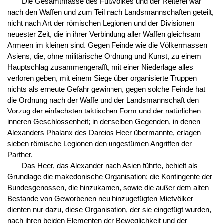
Die Gesamtmasse des Fußvolkes und der Reiterei war
nach den Waffen und zum Teil nach Landsmannschaften geteilt,
nicht nach Art der römischen Legionen und der Divisionen
neuester Zeit, die in ihrer Verbindung aller Waffen gleichsam
Armeen im kleinen sind. Gegen Feinde wie die Völkermassen
Asiens, die, ohne militärische Ordnung und Kunst, zu einem
Hauptschlag zusammengerafft, mit einer Niederlage alles
verloren geben, mit einem Siege über organisierte Truppen
nichts als erneute Gefahr gewinnen, gegen solche Feinde hat
die Ordnung nach der Waffe und der Landsmannschaft den
Vorzug der einfachsten taktischen Form und der natürlichen
inneren Geschlossenheit; in denselben Gegenden, in denen
Alexanders Phalanx des Dareios Heer übermannte, erlagen
sieben römische Legionen den ungestümen Angriffen der
Parther.
Das Heer, das Alexander nach Asien führte, behielt als
Grundlage die makedonische Organisation; die Kontingente der
Bundesgenossen, die hinzukamen, sowie die außer dem alten
Bestande von Geworbenen neu hinzugefügten Mietvölker
dienten nur dazu, diese Organisation, der sie eingefügt wurden,
nach ihren beiden Elementen der Beweglichkeit und der