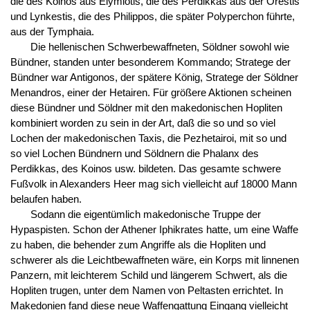
die des Koinos aus Elymiotis, die des Perdikkas aus der Orestis
und Lynkestis, die des Philippos, die später Polyperchon führte,
aus der Tymphaia.
Die hellenischen Schwerbewaffneten, Söldner sowohl wie
Bündner, standen unter besonderem Kommando; Stratege der
Bündner war Antigonos, der spätere König, Stratege der Söldner
Menandros, einer der Hetairen. Für größere Aktionen scheinen
diese Bündner und Söldner mit den makedonischen Hopliten
kombiniert worden zu sein in der Art, daß die so und so viel
Lochen der makedonischen Taxis, die Pezhetairoi, mit so und
so viel Lochen Bündnern und Söldnern die Phalanx des
Perdikkas, des Koinos usw. bildeten. Das gesamte schwere
Fußvolk in Alexanders Heer mag sich vielleicht auf 18000 Mann
belaufen haben.
Sodann die eigentümlich makedonische Truppe der
Hypaspisten. Schon der Athener Iphikrates hatte, um eine Waffe
zu haben, die behender zum Angriffe als die Hopliten und
schwerer als die Leichtbewaffneten wäre, ein Korps mit linnenen
Panzern, mit leichterem Schild und längerem Schwert, als die
Hopliten trugen, unter dem Namen von Peltasten errichtet. In
Makedonien fand diese neue Waffengattung Eingang vielleicht