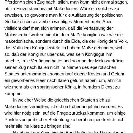
Pferden« seinen Zug nach Italien, man kann nicht einmal sagen,
ob im Einverständnis mit Makedonien. Wäre ein solches zu
erweisen, so gewönne man für die Auffassung der politischen
Gedanken dieser Zeit ein wichtiges Moment mehr. Aber
vielleicht darf man sich erinnern, daß die Verfassung der
Molosser bei weitem nicht in dem Maße königlich war wie die
makedonische, sondern durch die Eide, die der König dem Volk,
das Volk dem Könige leistete, in hohem Maße gebunden, wohl
so, daß der König nur über das, was sein Königsgut ihm
brachte, freie Verfügung hatte; und so mag der Molosserkönig
seinen Zug nach Italien nicht im Namen des epeirotischen
Staates unternommen, sondern auf eigene Kosten und Gefahr
ein geworbenes Heer nach Italien geführt haben, um, ähnlich
wie mehr als ein spartanischer König, in fremdem Dienst zu
kämpfen.
In welcher Weise die griechischen Staaten sich zu
Makedonien verhielten, ist schon früher angeführt worden. Es
wird hier nötig sein, auf die Frage zurückzukommen, um einige
Punkte von politischer Bedeutung zu berühren, die freilich nicht
mehr alle ins klare zu bringen sind.
Nicht erst der Korinthische Bund knüpfte die Thessaler an