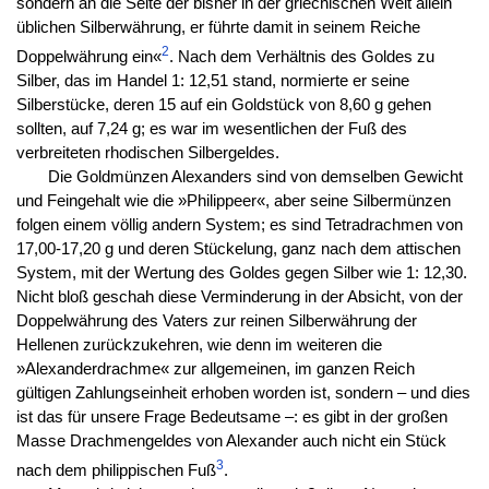
sondern an die Seite der bisher in der griechischen Welt allein
üblichen Silberwährung, er führte damit in seinem Reiche
2
Doppelwährung ein«
. Nach dem Verhältnis des Goldes zu
Silber, das im Handel 1: 12,51 stand, normierte er seine
Silberstücke, deren 15 auf ein Goldstück von 8,60 g gehen
sollten, auf 7,24 g; es war im wesentlichen der Fuß des
verbreiteten rhodischen Silbergeldes.
Die Goldmünzen Alexanders sind von demselben Gewicht
und Feingehalt wie die »Philippeer«, aber seine Silbermünzen
folgen einem völlig andern System; es sind Tetradrachmen von
17,00-17,20 g und deren Stückelung, ganz nach dem attischen
System, mit der Wertung des Goldes gegen Silber wie 1: 12,30.
Nicht bloß geschah diese Verminderung in der Absicht, von der
Doppelwährung des Vaters zur reinen Silberwährung der
Hellenen zurückzukehren, wie denn im weiteren die
»Alexanderdrachme« zur allgemeinen, im ganzen Reich
gültigen Zahlungseinheit erhoben worden ist, sondern – und dies
ist das für unsere Frage Bedeutsame –: es gibt in der großen
Masse Drachmengeldes von Alexander auch nicht ein Stück
3
nach dem philippischen Fuß
.