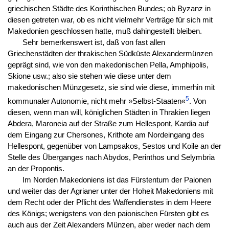
griechischen Städte des Korinthischen Bundes; ob Byzanz in
diesen getreten war, ob es nicht vielmehr Verträge für sich mit
Makedonien geschlossen hatte, muß dahingestellt bleiben.
Sehr bemerkenswert ist, daß von fast allen
Griechenstädten der thrakischen Südküste Alexandermünzen
geprägt sind, wie von den makedonischen Pella, Amphipolis,
Skione usw.; also sie stehen wie diese unter dem
makedonischen Münzgesetz, sie sind wie diese, immerhin mit
5
kommunaler Autonomie, nicht mehr »Selbst-Staaten«
. Von
diesen, wenn man will, königlichen Städten in Thrakien liegen
Abdera, Maroneia auf der Straße zum Hellespont, Kardia auf
dem Eingang zur Chersones, Krithote am Nordeingang des
Hellespont, gegenüber von Lampsakos, Sestos und Koile an der
Stelle des Überganges nach Abydos, Perinthos und Selymbria
an der Propontis.
Im Norden Makedoniens ist das Fürstentum der Paionen
und weiter das der Agrianer unter der Hoheit Makedoniens mit
dem Recht oder der Pflicht des Waffendienstes in dem Heere
des Königs; wenigstens von den paionischen Fürsten gibt es
auch aus der Zeit Alexanders Münzen, aber weder nach dem