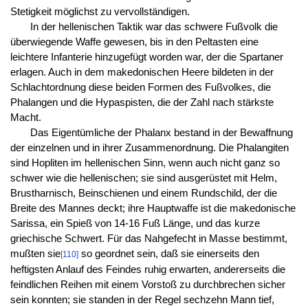
Stetigkeit möglichst zu vervollständigen.
In der hellenischen Taktik war das schwere Fußvolk die
überwiegende Waffe gewesen, bis in den Peltasten eine
leichtere Infanterie hinzugefügt worden war, der die Spartaner
erlagen. Auch in dem makedonischen Heere bildeten in der
Schlachtordnung diese beiden Formen des Fußvolkes, die
Phalangen und die Hypaspisten, die der Zahl nach stärkste
Macht.
Das Eigentümliche der Phalanx bestand in der Bewaffnung
der einzelnen und in ihrer Zusammenordnung. Die Phalangiten
sind Hopliten im hellenischen Sinn, wenn auch nicht ganz so
schwer wie die hellenischen; sie sind ausgerüstet mit Helm,
Brustharnisch, Beinschienen und einem Rundschild, der die
Breite des Mannes deckt; ihre Hauptwaffe ist die makedonische
Sarissa, ein Spieß von 14-16 Fuß Länge, und das kurze
griechische Schwert. Für das Nahgefecht in Masse bestimmt,
mußten sie
so geordnet sein, daß sie einerseits den
[110]
heftigsten Anlauf des Feindes ruhig erwarten, andererseits die
feindlichen Reihen mit einem Vorstoß zu durchbrechen sicher
sein konnten; sie standen in der Regel sechzehn Mann tief,