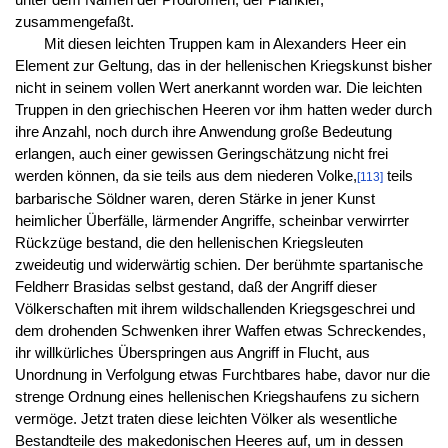
unter dem Namen der Prodromen, der Plänkler,
zusammengefaßt.
Mit diesen leichten Truppen kam in Alexanders Heer ein
Element zur Geltung, das in der hellenischen Kriegskunst bisher
nicht in seinem vollen Wert anerkannt worden war. Die leichten
Truppen in den griechischen Heeren vor ihm hatten weder durch
ihre Anzahl, noch durch ihre Anwendung große Bedeutung
erlangen, auch einer gewissen Geringschätzung nicht frei
werden können, da sie teils aus dem niederen Volke,
teils
[113]
barbarische Söldner waren, deren Stärke in jener Kunst
heimlicher Überfälle, lärmender Angriffe, scheinbar verwirrter
Rückzüge bestand, die den hellenischen Kriegsleuten
zweideutig und widerwärtig schien. Der berühmte spartanische
Feldherr Brasidas selbst gestand, daß der Angriff dieser
Völkerschaften mit ihrem wildschallenden Kriegsgeschrei und
dem drohenden Schwenken ihrer Waffen etwas Schreckendes,
ihr willkürliches Überspringen aus Angriff in Flucht, aus
Unordnung in Verfolgung etwas Furchtbares habe, davor nur die
strenge Ordnung eines hellenischen Kriegshaufens zu sichern
vermöge. Jetzt traten diese leichten Völker als wesentliche
Bestandteile des makedonischen Heeres auf, um in dessen