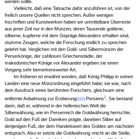
werden sollte.
Vielleicht, daß eine Tatsache dafür anzuführen ist, von der
freilich unsere Quellen nicht sprechen. Außer wenigen
Inschriften und Kunstwerken haben wir unmittelbare Überreste
aus jener Zeit nur in den Münzen, deren Tausende goldene,
silberne, kupferne mit dem Gepräge Alexanders erhalten sind,
stumme Zeugen, welche die Forschung endlich zu sprechen
gelehrt hat. Verglichen mit den Gold- und Silbermünzen der
Perserkönige, der zahllosen Griechenstädte, der
makedonischen Könige vor Alexander ergeben sie einen
Vorgang sehr bemerkenswerter Art.
Im früheren ist erwähnt worden, daß König Philipp in seinen
Landen eine neue Münzordnung eingeführt habe; sie war, nach
dem Ausdruck eines berühmten Forschers, gleichsam eine
1
entfernte Anbahnung zur Eroberung
Persiens
. Sie bestand
[102]
darin, daß er, während in der hellenischen Welt die
Silberwährung, wie im Perserreich die Goldwährung herrschte,
Gold auf den Fuß der Dareiken prägte, daneben Silber auf
denjenigen Fuß, der dem Handelswert des Goldes am nächsten
entsprach. Also er setzte die Goldwährung »nicht an die Stelle,