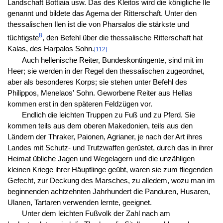
Landschaft Bottiaia usw. Das des Kleitos wird die königliche Ile
genannt und bildete das Agema der Ritterschaft. Unter den
thessalischen Ilen ist die von Pharsalos die stärkste und
8
tüchtigste
, den Befehl über die thessalische Ritterschaft hat
Kalas, des Harpalos Sohn.
[112]
Auch hellenische Reiter, Bundeskontingente, sind mit im
Heer; sie werden in der Regel den thessalischen zugeordnet,
aber als besonderes Korps; sie stehen unter Befehl des
Philippos, Menelaos' Sohn. Geworbene Reiter aus Hellas
kommen erst in den späteren Feldzügen vor.
Endlich die leichten Truppen zu Fuß und zu Pferd. Sie
kommen teils aus dem oberen Makedonien, teils aus den
Ländern der Thraker, Paionen, Agrianer, je nach der Art ihres
Landes mit Schutz- und Trutzwaffen gerüstet, durch das in ihrer
Heimat übliche Jagen und Wegelagern und die unzähligen
kleinen Kriege ihrer Häuptlinge geübt, waren sie zum fliegenden
Gefecht, zur Deckung des Marsches, zu alledem, wozu man im
beginnenden achtzehnten Jahrhundert die Panduren, Husaren,
Ulanen, Tartaren verwenden lernte, geeignet.
Unter dem leichten Fußvolk der Zahl nach am