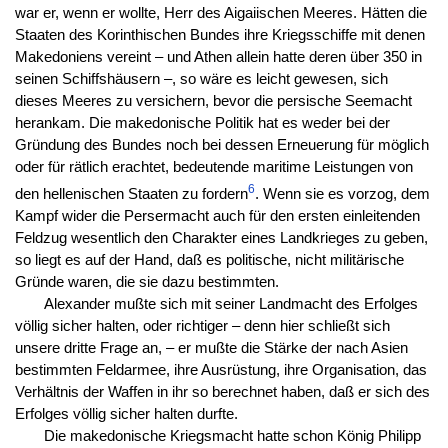
war er, wenn er wollte, Herr des Aigaiischen Meeres. Hätten die
Staaten des Korinthischen Bundes ihre Kriegsschiffe mit denen
Makedoniens vereint – und Athen allein hatte deren über 350 in
seinen Schiffshäusern –, so wäre es leicht gewesen, sich
dieses Meeres zu versichern, bevor die persische Seemacht
herankam. Die makedonische Politik hat es weder bei der
Gründung des Bundes noch bei dessen Erneuerung für möglich
oder für rätlich erachtet, bedeutende maritime Leistungen von
6
den hellenischen Staaten zu fordern
. Wenn sie es vorzog, dem
Kampf wider die Persermacht auch für den ersten einleitenden
Feldzug wesentlich den Charakter eines Landkrieges zu geben,
so liegt es auf der Hand, daß es politische, nicht militärische
Gründe waren, die sie dazu bestimmten.
Alexander mußte sich mit seiner Landmacht des Erfolges
völlig sicher halten, oder richtiger – denn hier schließt sich
unsere dritte Frage an, – er mußte die Stärke der nach Asien
bestimmten Feldarmee, ihre Ausrüstung, ihre Organisation, das
Verhältnis der Waffen in ihr so berechnet haben, daß er sich des
Erfolges völlig sicher halten durfte.
Die makedonische Kriegsmacht hatte schon König Philipp