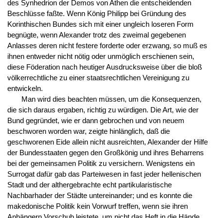
des Synhedrion der Demos von Athen die entscheidenden
Beschlüsse faßte. Wenn König Philipp bei Gründung des
Korinthischen Bundes sich mit einer ungleich loseren Form
begnügte, wenn Alexander trotz des zweimal gegebenen
Anlasses deren nicht festere forderte oder erzwang, so muß es
ihnen entweder nicht nötig oder unmöglich erschienen sein,
diese Föderation nach heutiger Ausdrucksweise über die bloß
völkerrechtliche zu einer staatsrechtlichen Vereinigung zu
entwickeln.
Man wird dies beachten müssen, um die Konsequenzen,
die sich daraus ergaben, richtig zu würdigen. Die Art, wie der
Bund gegründet, wie er dann gebrochen und von neuem
beschworen worden war, zeigte hinlänglich, daß die
geschworenen Eide allein nicht ausreichten, Alexander der Hilfe
der Bundesstaaten gegen den Großkönig und ihres Beharrens
bei der gemeinsamen Politik zu versichern. Wenigstens ein
Surrogat dafür gab das Parteiwesen in fast jeder hellenischen
Stadt und der althergebrachte echt partikularistische
Nachbarhader der Städte untereinander; und es konnte die
makedonische Politik kein Vorwurf treffen, wenn sie ihren
Anhängern Vorschub leistete, um nicht das Heft in die Hände