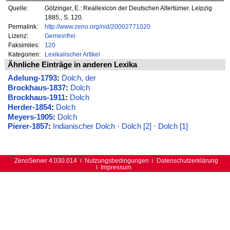
Quelle:
Götzinger, E.: Reallexicon der Deutschen Altertümer. Leipzig
1885., S. 120.
Permalink:
http://www.zeno.org/nid/20002771020
Lizenz:
Gemeinfrei
Faksimiles:
120
Kategorien:
Lexikalischer Artikel
Ähnliche Einträge in anderen Lexika
Adelung-1793
:
Dolch, der
Brockhaus-1837
:
Dolch
Brockhaus-1911
:
Dolch
Herder-1854
:
Dolch
Meyers-1905
:
Dolch
Pierer-1857
:
Indianischer Dolch
·
Dolch [2]
·
Dolch [1]
ZenoServer 4.030.014
Nutzungsbedingungen
Datenschutzerklärung
Impressum