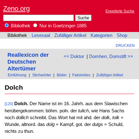
Zeno.org
Erweiterte Suche
Bibliothek
Nur in Goetzinger-1885
Bibliothek
Lesesaal
Zufälliger Artikel
Kategorien
Shop
DRUCKEN
Reallexicon der
<< Doktor
|
Domherr, Domstift >>
Deutschen
Altertümer
Einführung
|
Stichwörter
|
Bilder
|
Faksimiles
|
Zufälliger Artikel
Dolch
Dolch.
Der Name ist im 16. Jahrh. aus dem Slawischen
[120]
herübergekommen: böhm. poln. der
tulich
, wie Hans Sachs
noch
dollich
schreibt. Das Wort hat mit ahd. der
dolk, tolk
=
Wunde, altnord. das
dolg
= Kampf, got. der
dulgs
= Schuld,
nichts zu thun.