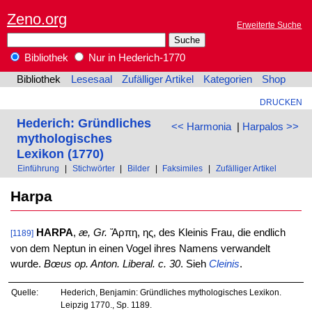
Zeno.org
Erweiterte Suche
Bibliothek
Nur in Hederich-1770
Bibliothek
Lesesaal
Zufälliger Artikel
Kategorien
Shop
DRUCKEN
Hederich: Gründliches
<< Harmonia
|
Harpalos >>
mythologisches
Lexikon (1770)
Einführung
|
Stichwörter
|
Bilder
|
Faksimiles
|
Zufälliger Artikel
Harpa
HARPA
,
æ, Gr.
Ἄρπη, ης, des Kleinis Frau, die endlich
[1189]
von dem Neptun in einen Vogel ihres Namens verwandelt
wurde.
Bœus op. Anton. Liberal. c. 30
. Sieh
Cleinis
.
Quelle:
Hederich, Benjamin: Gründliches mythologisches Lexikon.
Leipzig 1770., Sp. 1189.